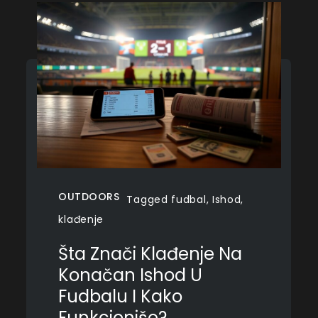
OUTDOORS
Tagged
fudbal
,
Ishod
,
klađenje
Šta Znači Klađenje Na
Konačan Ishod U
Fudbalu I Kako
Funkcioniše?