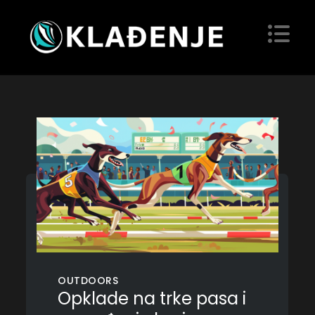
Skip
to
content
Kladjenje
Blog
OUTDOORS
Opklade na trke pasa i