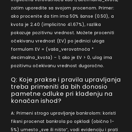
zatim uporedite sa svojom procenom. Primer:
ako procenite da tim ima 50% šanse (0.50), a
kvota je 2.40 (implicitno 41.67%), razlika
pokazuje pozitivnu vrednost. Možete proceniti
očekivanu vrednost (EV) po jedinici uloga
formulom EV = (vaša_verovatnoća *
decimalna_kvota) – 1; ako je EV > 0, ulog ima
pozitivnu očekivanu vrednost dugoročno.
Q: Koje prakse i pravila upravljanja
treba primeniti da bih donosio
pametne odluke pri klađenju na
konačan ishod?
A: Primeni strogo upravljanje bankrolom: koristi
fiksni procenat bankrola po opkladi (obično 1-
5%) umesto „sve ili ništa“, vodi evidenciju i prati