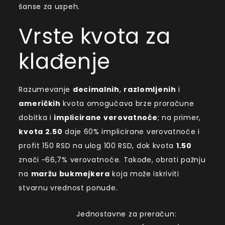
šanse za uspeh.
Vrste kvota za
klađenje
Razumevanje
decimalnih
,
razlomljenih
i
američkih
kvota omogućava brze proračune
dobitka i
implicirane verovatnoće
; na primer,
kvota 2.50
daje 60% implicirane verovatnoće i
profit 150 RSD na ulog 100 RSD, dok kvota
1.50
znači ~66,7% verovatnoće. Takođe, obrati pažnju
na
maržu bukmejkera
koja može iskriviti
stvarnu vrednost ponude.
Jednostavne za preračun: