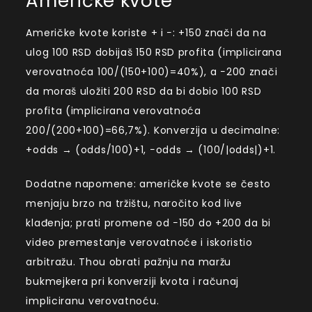
Američke kvote
Američke kvote koriste + i −: +150 znači da na
ulog 100 RSD dobijaš 150 RSD profita (implicirana
verovatnoća 100/(150+100)=40%), a −200 znači
da moraš uložiti 200 RSD da bi dobio 100 RSD
profita (implicirana verovatnoća
200/(200+100)=66,7%). Konverzija u decimalne:
+odds → (odds/100)+1, −odds → (100/|odds|)+1.
Dodatne napomene: američke kvote se često
menjaju brzo na tržištu, naročito kod live
klađenja; prati promene od −150 do +200 da bi
video premestanje verovatnoće i iskoristio
arbitražu. Thou obrati pažnju na maržu
bukmejkera pri konverziji kvota i računaj
impliciranu verovatnoću.