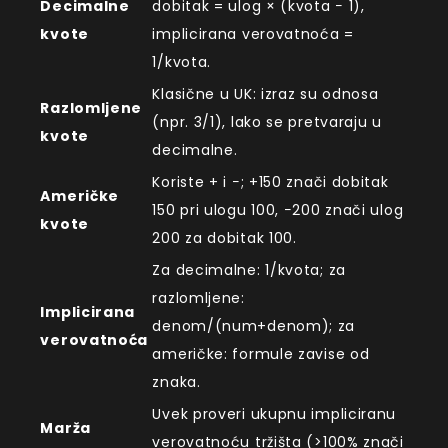
Decimalne
dobitak = ulog × (kvota − 1),
kvote
implicirana verovatnoća =
1/kvota.
Klasične u UK: izraz su odnosa
Razlomljene
(npr. 3/1), lako se pretvaraju u
kvote
decimalne.
Koriste + i −; +150 znači dobitak
Američke
150 pri ulogu 100, −200 znači ulog
kvote
200 za dobitak 100.
Za decimalne: 1/kvota; za
razlomljene:
Implicirana
denom/(num+denom); za
verovatnoća
američke: formule zavise od
znaka.
Uvek proveri ukupnu impliciranu
Marža
verovatnoću tržišta (>100% znači