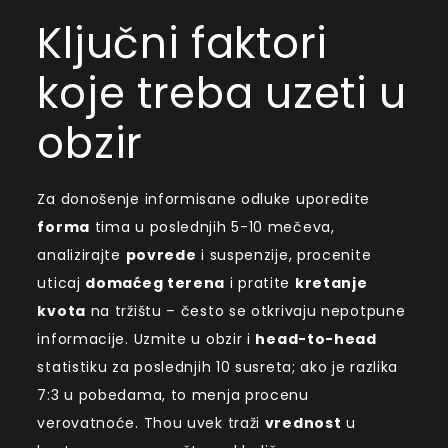
Ključni faktori
koje treba uzeti u
obzir
Za donošenje informisane odluke uporedite
forma
tima u poslednjih 5-10 mečeva,
analizirajte
povrede
i suspenzije, procenite
uticaj
domaćeg terena
i pratite
kretanje
kvota
na tržištu – često se otkrivaju nepotpune
informacije. Uzmite u obzir i
head-to-head
statistiku za poslednjih 10 susreta; ako je razlika
7:3 u pobedama, to menja procenu
verovatnoće. Thou uvek traži
vrednost
u