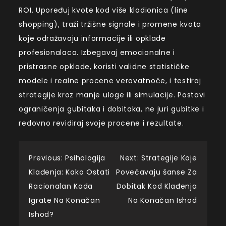
ROI. Upoređuj kvote kod više kladionica (line
shopping), traži tržišne signale i promene kvota
koje odražavaju informacije ili opklade
profesionalaca. Izbegavaj emocionalne i
pristrasne opklade, koristi validne statističke
modele i realne procene verovatnoće, i testiraj
strategije kroz manje uloge ili simulacije. Postavi
ograničenja gubitaka i dobitaka, ne juri gubitke i
redovno revidiraj svoje procene i rezultate.
Post
Previous:
Psihologija
Next:
Strategije Koje
Klađenja: Kako Ostati
Povećavaju šanse Za
navigation
Racionalan Kada
Dobitak Kod Klađenja
Igrate Na Konačan
Na Konačan Ishod
Ishod?