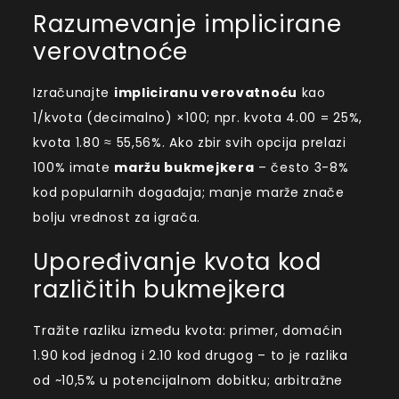
Razumevanje implicirane
verovatnoće
Izračunajte
impliciranu verovatnoću
kao
1/kvota (decimalno) ×100; npr. kvota 4.00 = 25%,
kvota 1.80 ≈ 55,56%. Ako zbir svih opcija prelazi
100% imate
maržu bukmejkera
– često 3-8%
kod popularnih događaja; manje marže znače
bolju vrednost za igrača.
Upoređivanje kvota kod
različitih bukmejkera
Tražite razliku između kvota: primer, domaćin
1.90 kod jednog i 2.10 kod drugog – to je razlika
od ~10,5% u potencijalnom dobitku; arbitražne