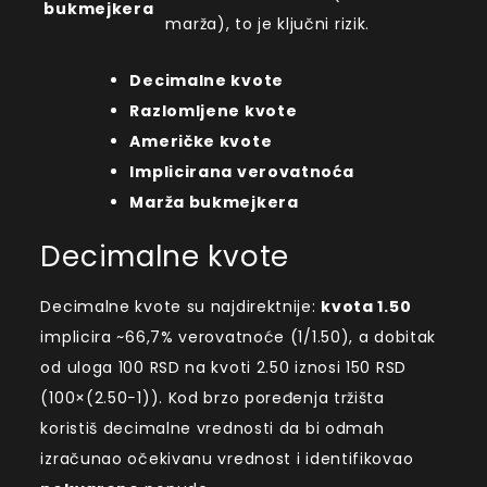
bukmejkera
marža), to je ključni rizik.
Decimalne kvote
Razlomljene kvote
Američke kvote
Implicirana verovatnoća
Marža bukmejkera
Decimalne kvote
Decimalne kvote su najdirektnije:
kvota 1.50
implicira ~66,7% verovatnoće (1/1.50), a dobitak
od uloga 100 RSD na kvoti 2.50 iznosi 150 RSD
(100×(2.50−1)). Kod brzo poređenja tržišta
koristiš decimalne vrednosti da bi odmah
izračunao očekivanu vrednost i identifikovao