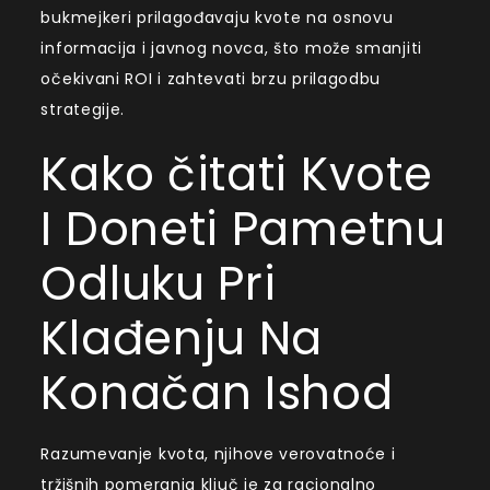
bukmejkeri prilagođavaju kvote na osnovu
informacija i javnog novca, što može smanjiti
očekivani ROI i zahtevati brzu prilagodbu
strategije.
Kako čitati Kvote
I Doneti Pametnu
Odluku Pri
Klađenju Na
Konačan Ishod
Razumevanje kvota, njihove verovatnoće i
tržišnih pomeranja ključ je za racionalno