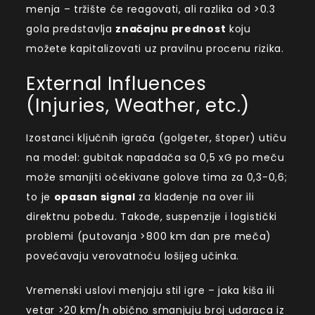
menja – tržište će reagovati, ali razlika od >0.3
gola predstavlja
značajnu prednost
koju
možete kapitalizovati uz pravilnu procenu rizika.
External Influences
(Injuries, Weather, etc.)
Izostanci ključnih igrača (golgeter, štoper) utiču
na model: gubitak napadača sa 0,5 xG po meču
može smanjiti očekivane golove tima za 0,3-0,6;
to je
opasan signal
za klađenje na over ili
direktnu pobedu. Takođe, suspenzije i logistički
problemi (putovanja >800 km dan pre meča)
povećavaju verovatnoću lošijeg učinka.
Vremenski uslovi menjaju stil igre – jaka kiša ili
vetar >20 km/h obično smanjuju broj udaraca iz