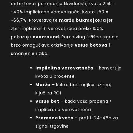
detektovali pomeranja likvidnosti; kvota 2.50 =
~40% implicirane verovatnoće, kvota 1.50 =
~66,7%. Proveravajte
maržu bukmejkera
jer
zbir impliciranih verovatnoća preko 100%
pokazuje
overround
. Perceiving tržišne signale
brzo omogućava otkrivanje
value betova
i
smanjenje rizika.
Implicitna verovatnoća
– konverzija
kvota u procente
Marža
– koliko buk meјker uzima;
ključ za ROI
Value bet
– kada vaša procena >
implicirana verovatnoća
Promene kvota
– pratiti 24-48h za
signal trgovine