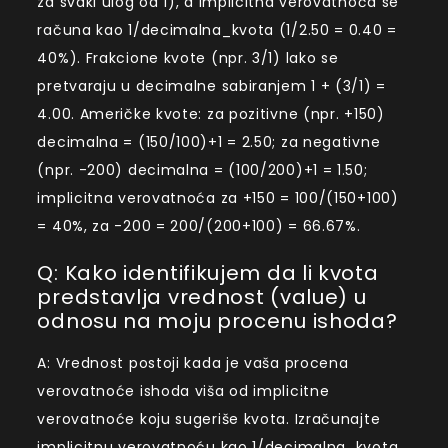
za svaki ulog od 1), a implicitna verovatnoća se
računa kao 1/decimalna_kvota (1/2.50 = 0.40 =
40%). Frakcione kvote (npr. 3/1) lako se
pretvaraju u decimalne sabiranjem 1 + (3/1) =
4.00. Američke kvote: za pozitivne (npr. +150)
decimalna = (150/100)+1 = 2.50; za negativne
(npr. -200) decimalna = (100/200)+1 = 1.50;
implicitna verovatnoća za +150 = 100/(150+100)
= 40%, za -200 = 200/(200+100) = 66.67%.
Q: Kako identifikujem da li kvota
predstavlja vrednost (value) u
odnosu na moju procenu ishoda?
A: Vrednost postoji kada je vaša procena
verovatnoće ishoda viša od implicitne
verovatnoće koju sugeriše kvota. Izračunajte
implicitnu verovatnoću kao 1/decimalna_kvota,