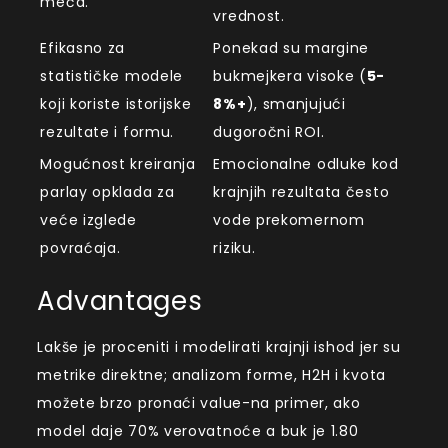
meča.
vrednost.
Efikasno za
Ponekad su margine
statističke modele
bukmejkera visoke (
5-
koji koriste istorijske
8%+
), smanjujući
rezultate i formu.
dugoročni ROI.
Mogućnost kreiranja
Emocionalne odluke kod
parlay opklada za
krajnjih rezultata često
veće izglede
vode prekomernom
povraćaja.
riziku.
Advantages
Lakše je proceniti i modelirati krajnji ishod jer su
metrike direktne; analizom forme, H2H i kvota
možete brzo pronaći value-na primer, ako
model daje 70% verovatnoće a buk je 1.80