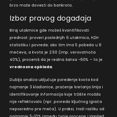
brzo može dovesti do bankrota.
Izbor pravog događaja
Biraj utakmice gde možeš kvantifikovati
prednost: proveri poslednjih 6 utakmica, H2H
statistiku i povrede; ako tim ima 5 pobeda u 6
mečeva, a kvota je 2.50 (imp. verovatnoća
40%), proceniš da je realna šansa ~60% – to je
vrednosna opklada
.
Dublja analiza uključuje poređenje kvota kod
najmanje 3 kladionice, praćenje kretanja linija i
identifikovanje informacija koje tržište možda
nije reflektovalo (npr. povreda ključnog igrača
neposredno pre meča). U praksi, traži razliku od
najmanje 5-10% između tvoje procene i implied