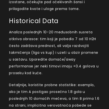
izostane, očekujte pad očekivanih šansi i
prilagodite kvote i uloge prema tome.
Historical Data
Analiza poslednjih 10-20 međusobnih susreta
otkriva obrasce: tim koji je pobedio 7 od 10 H2H
često zadržava prednost, ali valja razdvojiti
takmičenja (liga vs kup) i uzeti u obzir promene
u sastavu. Uporedite domaće/away
performanse jer neki timovi imaju +0.4 golova u
proseku kod kuće.
Detaljnije, koristite probne statistike: exemplo,
ako je tim A postigao prosečno 1.8 gola u
poslednjih 10 domaćih mečeva, a tim B prima 1.6
na strani, implicitna verovatnoća pobede se