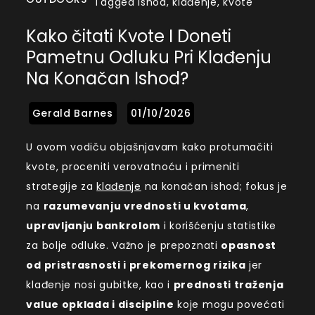
Tagged
Ishod
,
klađenje
,
kvote
Kako čitati Kvote I Doneti
Pametnu Odluku Pri Klađenju
Na Konačan Ishod?
U ovom vodiču objašnjavam kako protumačiti
kvote, proceniti verovatnoću i primeniti
strategije za
klađenje
na konačan ishod; fokus je
na
razumevanju vrednosti u kvotama
,
upravljanju bankrolom
i korišćenju statistike
za bolje odluke. Važno je prepoznati
opasnost
od pristrasnosti i prekomernog rizika
jer
klađenje nosi gubitke, kao i
prednosti traženja
value opklada i discipline
koje mogu povećati