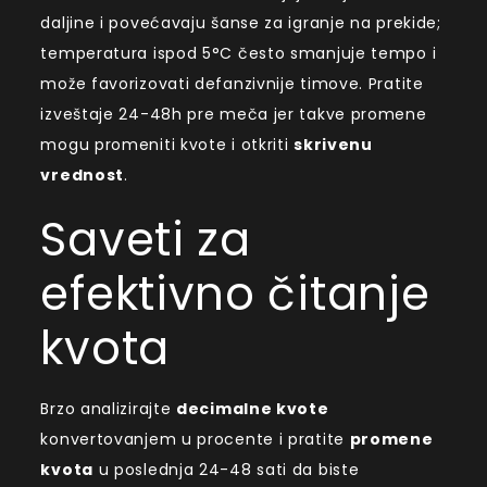
daljine i povećavaju šanse za igranje na prekide;
temperatura ispod 5°C često smanjuje tempo i
može favorizovati defanzivnije timove. Pratite
izveštaje 24-48h pre meča jer takve promene
mogu promeniti kvote i otkriti
skrivenu
vrednost
.
Saveti za
efektivno čitanje
kvota
Brzo analizirajte
decimalne kvote
konvertovanjem u procente i pratite
promene
kvota
u poslednja 24-48 sati da biste