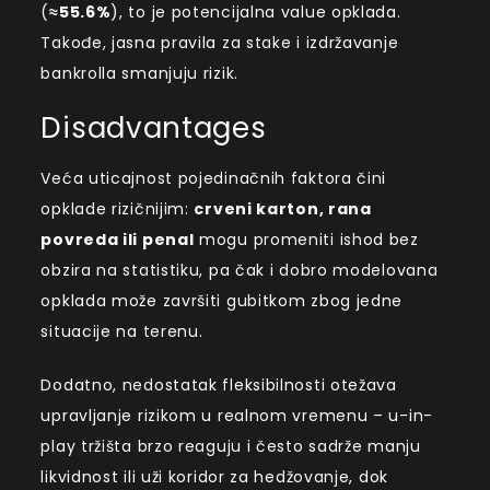
(
≈55.6%
), to je potencijalna value opklada.
Takođe, jasna pravila za stake i izdržavanje
bankrolla smanjuju rizik.
Disadvantages
Veća uticajnost pojedinačnih faktora čini
opklade rizičnijim:
crveni karton, rana
povreda ili penal
mogu promeniti ishod bez
obzira na statistiku, pa čak i dobro modelovana
opklada može završiti gubitkom zbog jedne
situacije na terenu.
Dodatno, nedostatak fleksibilnosti otežava
upravljanje rizikom u realnom vremenu – u-in-
play tržišta brzo reaguju i često sadrže manju
likvidnost ili uži koridor za hedžovanje, dok