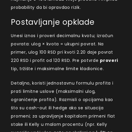
probability da bi opravdao rizik.
Postavljanje opklade
Unesi iznos i proveri decimalnu kvotu; izračun
povrata: ulog × kvota = ukupni povrat. Na
primer, ulog 100 RSD pri kvoti 2.20 daje povrat
220 RSD i profit od 120 RSD. Pre potvrde
proveri
tip, tržište i maksimalne limite kladionice.
Detaljno, koristi jednostavnu formulu profita i
prati limitne uslove (maksimalni ulog,
ograničenje profita). Razmisli o opcijama kao
što su cash-out ili hedge ako se situacija
promeni; za upravljanje kapitalom primeni flat
stake ili Kelly u malom procentu (npr. Kelly