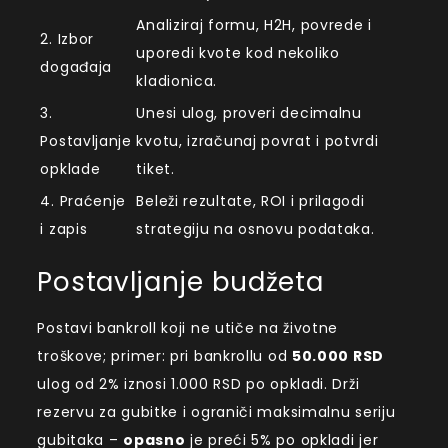
Analiziraj formu, H2H, povrede i
2. Izbor
uporedi kvote kod nekoliko
događaja
kladionica.
3.
Unesi ulog, proveri decimalnu
Postavljanje
kvotu, izračunaj povrat i potvrdi
opklade
tiket.
4. Praćenje
Beleži rezultate, ROI i prilagodi
i zapis
strategiju na osnovu podataka.
Postavljanje budžeta
Postavi bankroll koji ne utiče na životne
troškove; primer: pri bankrollu od
50.000 RSD
ulog od 2% iznosi 1.000 RSD po opkladi. Drži
rezervu za gubitke i ograniči maksimalnu seriju
gubitaka –
opasno
je preći 5% po opkladi jer