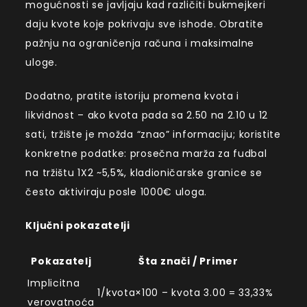
mogućnosti se javljaju kad različiti bukmejkeri
daju kvote koje pokrivaju sve ishode. Obratite
pažnju na ograničenja računa i maksimalne
uloge.
Dodatno, pratite istoriju promena kvota i
likvidnost – ako kvota pada sa 2.50 na 2.10 u 12
sati, tržište je možda “znao” informaciju; koristite
konkretne podatke: prosečna marža za fudbal
na tržištu 1X2 ~5,5%, kladioničarske granice se
često aktiviraju posle 1000€ uloga.
Ključni pokazatelji
Pokazatelj
Šta znači / Primer
Implicitna
1/kvota×100 – kvota 3.00 = 33,33%
verovatnoća