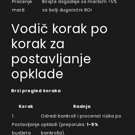
Praćenje
Birajte događaje sa maržom <5%
marži
za bolji dugoročni ROI
Vodič korak po
korak za
postavljanje
opklade
Brzi pregled koraka
Korak
Radnja
1.
Odredi bankroll i procenat rizika po
Postavljanje
opkladi (preporuka:
1-5%
budžeta
bankrolla).