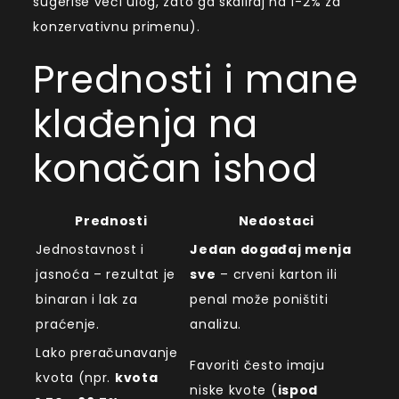
sugeriše veći ulog, zato ga skaliraj na 1-2% za
konzervativnu primenu).
Prednosti i mane
klađenja na
konačan ishod
Prednosti
Nedostaci
Jednostavnost i
Jedan događaj menja
jasnoća – rezultat je
sve
– crveni karton ili
binaran i lak za
penal može poništiti
praćenje.
analizu.
Lako preračunavanje
Favoriti često imaju
kvota (npr.
kvota
niske kvote (
ispod