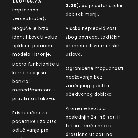
1.50 ≈ 66.7%
2.00
), pa je potencijalni
implicirane
dobitak manji.
verovatnoće).
Moguće je brzo
Visoka nepredvidivost
identifikovati value
zbog povreda, taktičkih
opklade pomoću
promena ili vremenskih
modela i istorije.
uslova.
Dobro funkcioniše u
Ograničene mogućnosti
kombinaciji sa
hedžovanja bez
bankroll
značajnog gubitka
menadžmentom i
očekivanog dobitka.
pravilima stake-a.
Promene kvota u
Pristupačno za
poslednjih 24-48 sati ili
početnike i za brzo
tokom meča mogu
odlučivanje pre
drastično uticati na