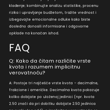
klađenje; kombinujte analizu statistike, procenu
rizika i upravljanje budžetom, tražite vrednost i
izbegavajte emocionalne odluke kako biste
dosledno donosili informisane i odgovorne
opklade na konačan ishod.
FAQ
Q: Kako da čitam različite vrste
kvota i razumem implicitnu
verovatnoću?
A: Postoje tri najčešće vrste kvota – decimalne,
frakcione i američke. Decimalna kvota pokazuje
koliko dobijate po uloženoj jedinici (npr. kvota
2.50 znači da pri dobitku dobijate 2.50 jedinica