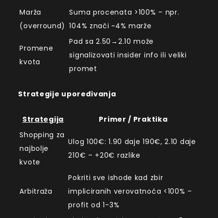
Marža
Suma procenata >100% – npr.
(overround)
104% znači ~4% marže
Pad sa 2.50→2.10 može
Promene
signalizovati insider info ili veliki
kvota
promet
Strategije upoređivanja
Strategija
Primer / Praktika
Shopping za
Ulog 100€: 1.90 daje 190€, 2.10 daje
najbolje
210€ – +20€ razlike
kvote
Pokriti sve ishode kad zbir
Arbitraža
impliciranih verovatnoća <100% –
profit od 1-3%