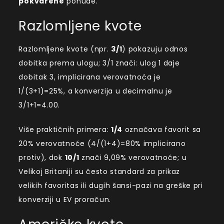
pokvarene
ponude.
Razlomljene kvote
Razlomljene kvote (npr.
3/1
) pokazuju odnos
dobitka prema ulogu; 3/1 znači: ulog 1 daje
dobitak 3, implicirana verovatnoća je
1/(3+1)=25%, a konverzija u decimalnu je
3/1+1=4.00.
Više praktičnih primera:
1/4
označava favorit sa
20% verovatnoće (4/(1+4)=80% implicirano
protiv), dok
10/1
znači 9,09% verovatnoće; u
Velikoj Britaniji su često standard za prikaz
velikih favoritas ili dugih šansi-pazi na greške pri
konverziji u EV proračun.