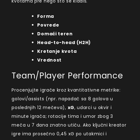
kvotama pre nego što se kladiš.
Forma
Povrede
Domaći teren
Head-to-head (H2H)
Kretanje kvota
Vrednost
Team/Player Performance
Procenjujte igrače kroz kvantitativne metrike:
golovi/assists (npr. napadač sa 8 golova u
poslednjih 12 mečeva),
xG
, udarci u okvir i
minute igrača; rotacije tima i umor zbog 3
meča u 7 dana znatno utiču. Ako ključni kreator
igre ima prosečno 0,45 xG po utakmici i