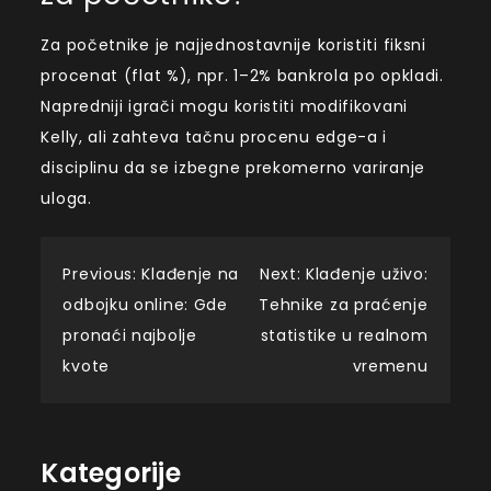
Za početnike je najjednostavnije koristiti fiksni
procenat (flat %), npr. 1–2% bankrola po opkladi.
Napredniji igrači mogu koristiti modifikovani
Kelly, ali zahteva tačnu procenu edge-a i
disciplinu da se izbegne prekomerno variranje
uloga.
Post
Previous:
Klađenje na
Next:
Klađenje uživo:
odbojku online: Gde
Tehnike za praćenje
navigation
pronaći najbolje
statistike u realnom
kvote
vremenu
Kategorije