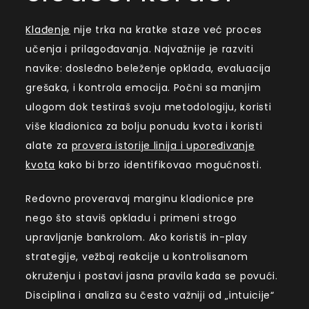
Klađenje
nije trka na kratke staze već proces
učenja i prilagođavanja. Najvažnije je razviti
navike: dosledno beleženje opklada, evaluacija
grešaka, i kontrola emocija. Počni sa manjim
ulogom dok testiraš svoju metodologiju, koristi
više kladionica za bolju ponudu kvota i koristi
alate za
provera istorije linija i upoređivanje
kvota
kako bi brzo identifikovao mogućnosti.
Redovno proveravaj marginu kladionice pre
nego što staviš opkladu i primeni strogo
upravljanje bankrolom. Ako koristiš in-play
strategije, vežbaj reakcije u kontrolisanom
okruženju i postavi jasna pravila kada se povući.
Disciplina i analiza su često važniji od „intuicije“