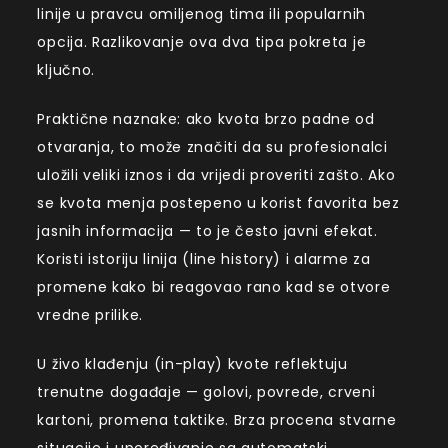
linije u pravcu omiljenog tima ili popularnih
opcija. Razlikovanje ova dva tipa pokreta je
ključno.
Praktične naznake: ako kvota brzo padne od
otvaranja, to može značiti da su profesionalci
uložili veliki iznos i da vrijedi proveriti zašto. Ako
se kvota menja postepeno u korist favorita bez
jasnih informacija — to je često javni efekat.
Koristi istoriju linija (line history) i alarme za
promene kako bi reagovao rano kad se otvore
vredne prilike.
U živo klađenju (in-play) kvote reflektuju
trenutne događaje — golovi, povrede, crveni
kartoni, promena taktike. Brza procena stvarne
situacije i upoređivanje sa automatski