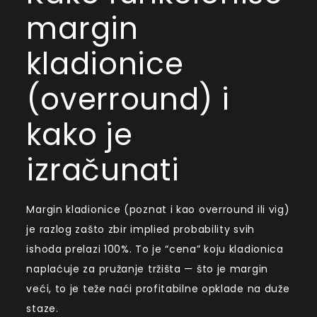
margin
kladionice
(overround) i
kako je
izračunati
Margin kladionice (poznat i kao overround ili vig)
je razlog zašto zbir implied probability svih
ishoda prelazi 100%. To je “cena” koju kladionica
naplaćuje za pružanje tržišta — što je margin
veći, to je teže naći profitabilne opklade na duže
staze.