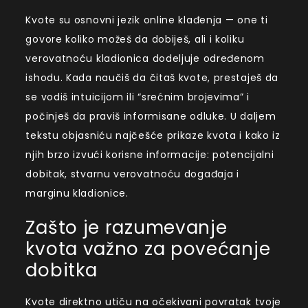
Kvote su osnovni jezik online klađenja — one ti
govore koliko možeš da dobiješ, ali i koliku
verovatnoću kladionica dodeljuje određenom
ishodu. Kada naučiš da čitaš kvote, prestaješ da
se vodiš intuicijom ili “srećnim brojevima” i
počinješ da praviš informisane odluke. U daljem
tekstu objasniću najčešće prikaze kvota i kako iz
njih brzo izvući korisne informacije: potencijalni
dobitak, stvarnu verovatnoću događaja i
marginu kladionice.
Zašto je razumevanje
kvota važno za povećanje
dobitka
Kvote direktno utiču na očekivani povratak tvoje