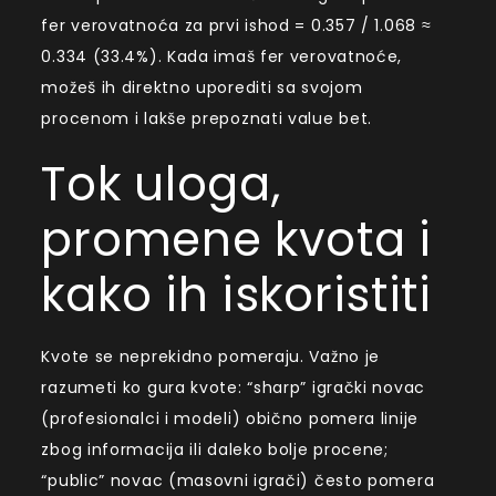
fer verovatnoća za prvi ishod = 0.357 / 1.068 ≈
0.334 (33.4%). Kada imaš fer verovatnoće,
možeš ih direktno uporediti sa svojom
procenom i lakše prepoznati value bet.
Tok uloga,
promene kvota i
kako ih iskoristiti
Kvote se neprekidno pomeraju. Važno je
razumeti ko gura kvote: “sharp” igrački novac
(profesionalci i modeli) obično pomera linije
zbog informacija ili daleko bolje procene;
“public” novac (masovni igrači) često pomera