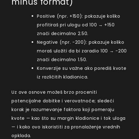
minus format)
Positive (npr. +150): pokazuje koliko
profitiraš pri ulogu od 100 → +150
znači decimalno 2.50.
Negative (npr. -200): pokazuje koliko
moraš uložiti da bi zaradio 100 → -200
znači decimalno 1.50.
Konverzije su važne ako porediš kvote
iz različitih kladionica.
Uz ove osnove možeš brzo proceniti
potencijalne dobitke i verovatnoće; sledeći
korak je razumevanje faktora koji pomeraju
kvote — kao što su margin kladionice i tok uloga
— i kako ovo iskoristiti za pronalaženje vrednih
opklada.