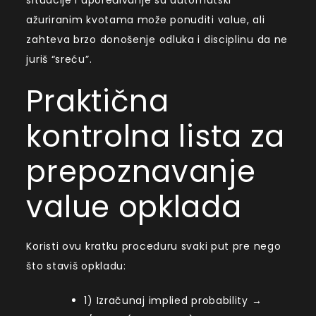
ažuriranim kvotama može ponuditi value, ali
zahteva brzo donošenje odluka i disciplinu da ne
juriš “sreću”.
Praktična
kontrolna lista za
prepoznavanje
value opklada
Koristi ovu kratku proceduru svaki put pre nego
što staviš opkladu:
1) Izračunaj implied probability →