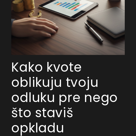
Kako kvote
oblikuju tvoju
odluku pre nego
što staviš
opkladu