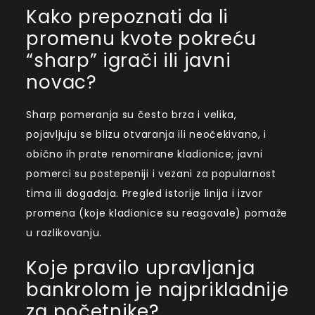
Kako prepoznati da li
promenu kvote pokreću
“sharp” igrači ili javni
novac?
Sharp pomeranja su često brza i velika,
pojavljuju se blizu otvaranja ili neočekivano, i
obično ih prate renomirane kladionice; javni
pomerci su postepeniji i vezani za popularnost
tima ili događaja. Pregled istorije linija i izvor
promena (koje kladionice su reagovale) pomaže
u razlikovanju.
Koje pravilo upravljanja
bankrolom je najprikladnije
za početnike?