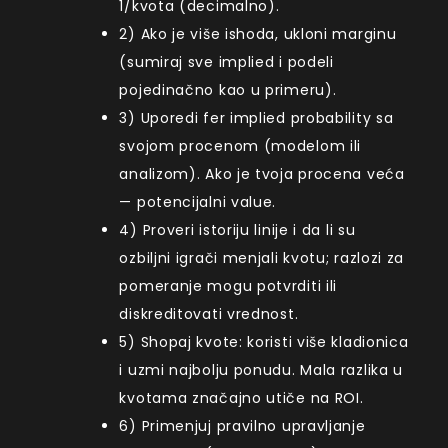
1/kvota (decimalno).
2) Ako je više ishoda, ukloni marginu
(sumiraj sve implied i podeli
pojedinačno kao u primeru).
3) Uporedi fer implied probability sa
svojom procenom (modelom ili
analizom). Ako je tvoja procena veća
— potencijalni value.
4) Proveri istoriju linije i da li su
ozbiljni igrači menjali kvotu; razlozi za
pomeranje mogu potvrditi ili
diskreditovati vrednost.
5) Shopaj kvote: koristi više kladionica
i uzmi najbolju ponudu. Mala razlika u
kvotama značajno utiče na ROI.
6) Primenjuj pravilno upravljanje