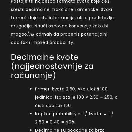
Postoje tri najčešća formata kvota koje ćeš
sresti: decimalne, frakcione i američke. Svaki
format daje istu informaciju, ali je predstavlja
drugačije. Nauči osnovne konverzije kako bi
mogao/ла odmah da proceniš potencijalni
dobitak i implied probability.
Decimalne kvote
(najjednostavnije za
računanje)
Primer: kvota 2.50. Ako uložiš 100
jedinica, isplata je 100 × 2.50 = 250, a
čisti dobitak 150.
Implied probability = 1 / kvota → 1 /
2.50 = 0.40 = 40%.
Decimalne su pogodne za brzo