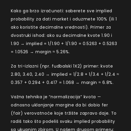
Kako ga brzo izračunati: saberete sve implied
probability za dati market i oduzmete 100% (ili 1
ako koristite decimalne vrednosti). Primer za
dvostruki ishod: ako su decimalne kvote 1.90 i
1.90 → implied = 1/1.90 + 1/1.90 = 0.5263 + 0.5263
= 1.0526 → margin ≈ 5.26%.
Za tri-izlazni (npr. fudbalski 1X2) primer: kvote
2.80, 3.40, 2.40 → implied = 1/2.8 + 1/3.4 + 1/2.4 ≈
0.357 + 0.294 + 0.417 = 1.068 → margin ≈ 6.8%.
Važna tehnika je “normalizacija” kvota —
odnosno uklanjanje margine da bi dobio fer
(fair) verovatnoće koje tržište zapravo daje. To
radiš tako što podeliš svaku implied probability
sa ukupnim zbirom. U našem drugom primeru: