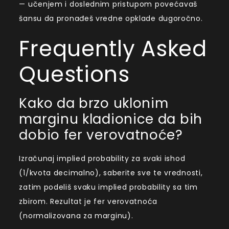
— učenjem i doslednim pristupom povećavaš
šansu da pronađeš vredne opklade dugoročno.
Frequently Asked
Questions
Kako da brzo uklonim
marginu kladionice da bih
dobio fer verovatnoće?
Izračunaj implied probability za svaki ishod
(1/kvota decimalno), saberite sve te vrednosti,
zatim podeliš svaku implied probability sa tim
zbirom. Rezultat je fer verovatnoća
(normalizovana za marginu).