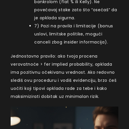
bankrolom (flat % ili Kelly). Ne
povećavaj stake zato što “osećaš” da
je opklada sigurna.
7) Pazi na pravila i limitacije (bonus
uslovi, limitske politike, mogući
canceli zbog insider informacija).
Jednostavno pravilo: ako tvoja procena
verovatnoće > fer implied probability, opklada
ima pozitivnu očekivanu vrednost. Ako redovno
slediš ovu proceduru i vodiš evidenciju, brzo ćeš
uočiti koji tipovi opklada rade za tebe i kako
maksimizirati dobitak uz minimalan rizik.