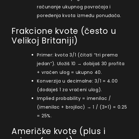
računanje ukupnog povraćaja i
poređenja kvota između ponuđača.
Frakcione kvote (često u
Velikoj Britaniji)
Primer: kvota 3/1 (čitati “tri prema
jedan”). Uložiš 10 → dobijaš 30 profita
+ vraćen ulog = ukupno 40.
Konverzija u decimalne: 3/1 = 4.00
(dodaješ 1 za vraćeni ulog).
Implied probability = imenilac /
(imenilac + brojilac) → 1 / (3+1) = 0.25
= 25%.
Američke kvote (plus i