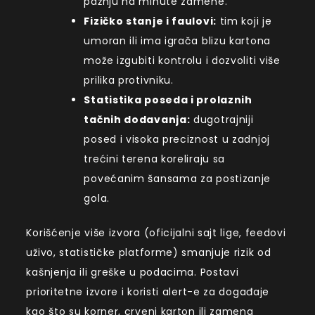
pažnju na minute zamene.
Fizičko stanje i faulovi:
tim koji je
umoran ili ima igrača blizu kartona
može izgubiti kontrolu i dozvoliti više
prilika protivniku.
Statistika poseda i prolaznih
tačnih dodavanja:
dugotrajniji
posed i visoka preciznost u zadnjoj
trećini terena koreliraju sa
povećanim šansama za postizanje
gola.
Korišćenje više izvora (oficijalni sajt lige, feedovi
uživo, statističke platforme) smanjuje rizik od
kašnjenja ili greške u podacima. Postavi
prioritetne izvore i koristi alert-e za događaje
kao što su korner, crveni karton ili zamena