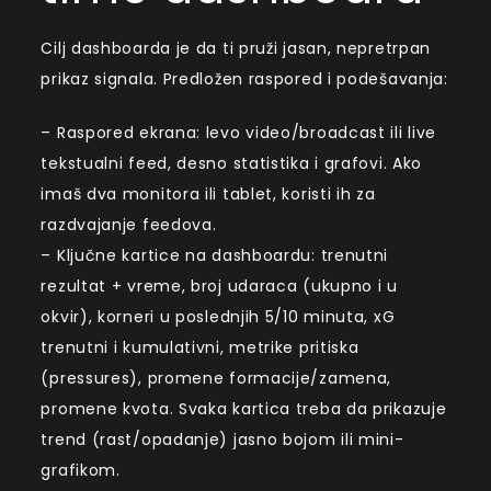
Cilj dashboarda je da ti pruži jasan, nepretrpan
prikaz signala. Predložen raspored i podešavanja:
– Raspored ekrana: levo video/broadcast ili live
tekstualni feed, desno statistika i grafovi. Ako
imaš dva monitora ili tablet, koristi ih za
razdvajanje feedova.
– Ključne kartice na dashboardu: trenutni
rezultat + vreme, broj udaraca (ukupno i u
okvir), korneri u poslednjih 5/10 minuta, xG
trenutni i kumulativni, metrike pritiska
(pressures), promene formacije/zamena,
promene kvota. Svaka kartica treba da prikazuje
trend (rast/opadanje) jasno bojom ili mini-
grafikom.