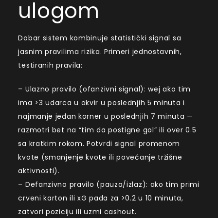
ulogom
Dobar sistem kombinuje statistički signal sa
jasnim pravilima rizika. Primeri jednostavnih,
testiranih pravila:
– Ulazno pravilo (ofanzivni signal): wej ako tim
ima >3 udarca u okvir u poslednjih 5 minuta i
najmanje jedan korner u poslednjih 7 minuta —
razmotri bet na “tim da postigne gol” ili over 0.5
sa kratkim rokom. Potvrdi signal promenom
kvote (smanjenje kvote ili povećanje tržišne
aktivnosti).
– Defanzivno pravilo (pauza/izlaz): ako tim primi
crveni karton ili xG pada za >0.2 u 10 minuta,
zatvori poziciju ili uzmi cashout.