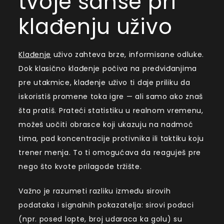
tvoje šanse pri
klađenju uživo
Klađenje
uživo zahteva brze, informisane odluke.
Dok klasično klađenje počiva na predviđanjima
pre utakmice, klađenje uživo ti daje priliku da
iskoristiš promene toka igre — ali samo ako znaš
šta pratiš. Prateći statistiku u realnom vremenu,
možeš uočiti obrasce koji ukazuju na nadmoć
tima, pad koncentracije protivnika ili taktiku koju
trener menja. To ti omogućava da reaguješ pre
nego što kvote prilagode tržište.
Važno je razumeti razliku između sirovih
podataka i signalnih pokazatelja: sirovi podaci
(npr. posed lopte, broj udaraca ka golu) su