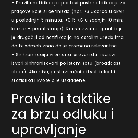
– Pravila notifikacija: postavi push notifikacije za
pragove koje si definisao (npr. >3 udarca u okvir
u poslednjih 5 minuta; +0.15 xG u zadnjih 10 min;
korner + penal stanje). Koristi zvučni signal koji
je drugačiji od notifikacija na ostalim uređajima
da bi odmah znao da je promena relevantna.
– Sinhronizacija vremena: proveri da li su svi
izvori sinhronizovani po istom satu (broadcast
clock). Ako nisu, postavi ručni offset kako bi
statistika i kvote bile usklađene.
Pravila i taktike
za brzu odluku i
upravljanje