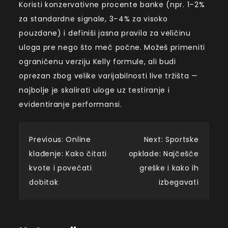
Koristi konzervativne procente banke (npr. 1–2%
za standardne signale, 3–4% za visoko
pouzdane) i definiši jasna pravila za veličinu
uloga pre nego što meč počne. Možeš primeniti
ograničenu verziju Kelly formule, ali budi
oprezan zbog velike varijabilnosti live tržišta —
najbolje je skalirati uloge uz testiranje i
evidentiranje performansi.
Post
Previous:
Online
Next:
Sportske
klađenje: Kako čitati
opklade: Najčešće
navigation
kvote i povećati
greške i kako ih
dobitak
izbegavati