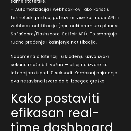
same statistike.
– Automatizacija i webhook-ovi: ako koristiš
tehnološki pristup, potraži servise koji nude API ili
webhook notifikacije (npr. neki premium planovi
SofaScore/Flashscore, Betfair API). To smanjuje
ručno praćenje i kašnjenje notifikacija.
Napomena o latenciji: u klađenju uživo svaki
sekund može biti važan — ciljaj na izvore sa
latencijom ispod 10 sekundi. Kombinuj najmanje
dva nezavisna izvora da bi izbegao greške.
Kako postaviti
efikasan real-
time dashboard