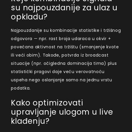
su najpouzdanije za ulaz u
opkladu?
Najpouzdanije su kombinacije statistike i tržišnog
odgovora — npr. rast broja udaraca u okvir +
povećana aktivnost na tržištu (smanjenje kvote
ili veći obim). Takođe, potvrda iz broadcast
situacije (npr. očigledna dominacija tima) plus
statistički pragovi daje veću verovatnoću
uspeha nego oslanjanje samo na jednu vrstu
podatka.
Kako optimizovati
upravljanje ulogom u live
klađenju?