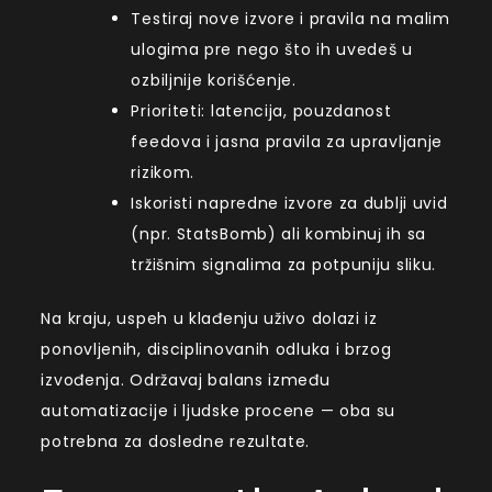
Testiraj nove izvore i pravila na malim
ulogima pre nego što ih uvedeš u
ozbiljnije korišćenje.
Prioriteti: latencija, pouzdanost
feedova i jasna pravila za upravljanje
rizikom.
Iskoristi napredne izvore za dublji uvid
(npr.
StatsBomb
) ali kombinuј ih sa
tržišnim signalima za potpuniju sliku.
Na kraju, uspeh u klađenju uživo dolazi iz
ponovljenih, disciplinovanih odluka i brzog
izvođenja. Održavaj balans između
automatizacije i ljudske procene — oba su
potrebna za dosledne rezultate.