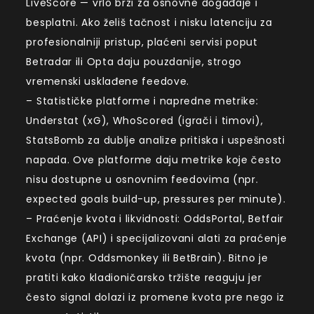
LiveScore — vrlo brzi za osnovne događaje i
besplatni. Ako želiš tačnost i nisku latenciju za
profesionalniji pristup, plaćeni servisi poput
Betradar ili Opta daju pouzdanije, strogo
vremenski usklađene feedove.
– Statističke platforme i napredne metrike:
Understat (xG), WhoScored (igrači i timovi),
StatsBomb za dublje analize pritiska i uspešnosti
napada. Ove platforme daju metrike koje često
nisu dostupne u osnovnim feedovima (npr.
expected goals build-up, pressures per minute).
– Praćenje kvota i likvidnosti: OddsPortal, Betfair
Exchange (API) i specijalizovani alati za praćenje
kvota (npr. Oddsmonkey ili BetBrain). Bitno je
pratiti kako kladioničarsko tržište reaguju jer
često signal dolazi iz promene kvota pre nego iz