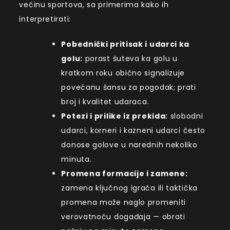
većinu sportova, sa primerima kako ih
interpretirati:
Pobednički pritisak i udarci ka
golu:
porast šuteva ka golu u
kratkom roku obično signalizuje
povećanu šansu za pogodak; prati
broj i kvalitet udaraca.
Potezi i prilike iz prekida:
slobodni
udarci, korneri i kazneni udarci često
donose golove u narednih nekoliko
minuta.
Promena formacije i zamene:
zamena ključnog igrača ili taktička
promena može naglo promeniti
verovatnoću događaja — obrati