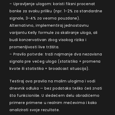
– Upravljenje ulogom: koristi fiksni procenat
banke za svaku priliku (npr. 1–2% za standardne
signale, 3–4% za veoma pouzdane).
Alternativno, implementiraj jednostavnu
varijantu Kelly formule za skaliranje uloga, ali
budi konzervativan zbog visokog rizika i
promenljivosti live tržišta.
– Pravilo potvrde: traži najmanje dva nezavisna
signala pre većeg uloga (statistika + promena
kvote ili statistika + broadcast situacija).
Testiraj ova pravila na malim ulogima i vodi
dnevnik odluka — bez podataka teško ćeš znati
šta funkcioniše. U sledećem delu obradićemo
primere primene u realnim mečevima i kako
analizirati svoje rezultate.