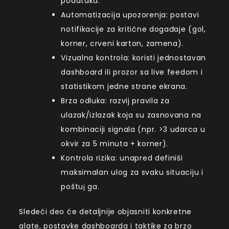
podataka.
Automatizacija upozorenja: postavi
notifikacije za kritične događaje (gol,
korner, crveni karton, zamena).
Vizualna kontrola: koristi jednostavan
dashboard ili prozor sa live feedom i
statistikom jedne strane ekrana.
Brza odluka: razvij pravila za
ulazak/izlazak koja su zasnovana na
kombinaciji signala (npr. >3 udarca u
okvir za 5 minuta + korner).
Kontrola rizika: unapred definiši
maksimalan ulog za svaku situaciju i
poštuј ga.
Sledeći deo će detaljnije objasniti konkretne
alate, postavke dashboarda i taktike za brzo