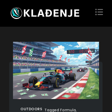
Skip
to
content
Kladjenje
Blog
OUTDOORS
Tagged
Formula
,