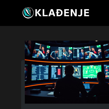
Skip
to
content
Kladjenje
Blog