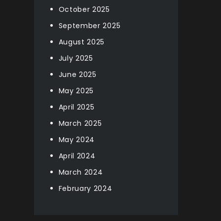
October 2025
September 2025
August 2025
July 2025
June 2025
May 2025
April 2025
March 2025
May 2024
April 2024
March 2024
February 2024