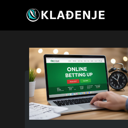
Skip
to
content
Kladjenje
Blog