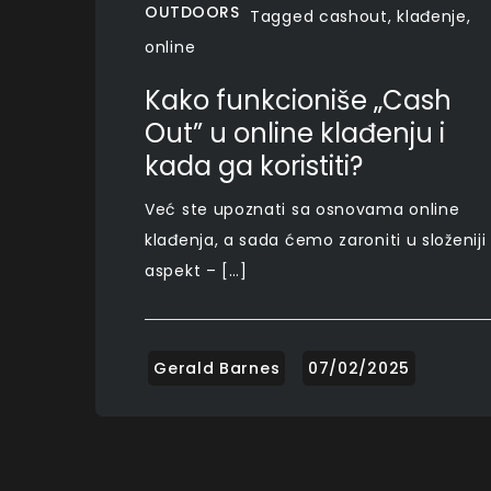
OUTDOORS
Tagged
cashout
,
klađenje
,
online
Kako funkcioniše „Cash
Out” u online klađenju i
kada ga koristiti?
Već ste upoznati sa osnovama online
klađenja, a sada ćemo zaroniti u složeniji
aspekt – […]