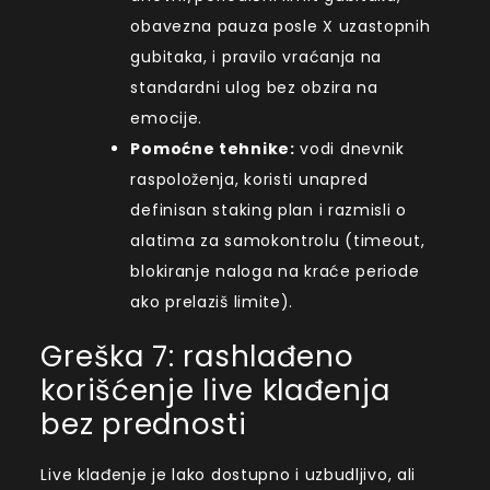
obavezna pauza posle X uzastopnih
gubitaka, i pravilo vraćanja na
standardni ulog bez obzira na
emocije.
Pomoćne tehnike:
vodi dnevnik
raspoloženja, koristi unapred
definisan staking plan i razmisli o
alatima za samokontrolu (timeout,
blokiranje naloga na kraće periode
ako prelaziš limite).
Greška 7: rashlađeno
korišćenje live klađenja
bez prednosti
Live klađenje je lako dostupno i uzbudljivo, ali