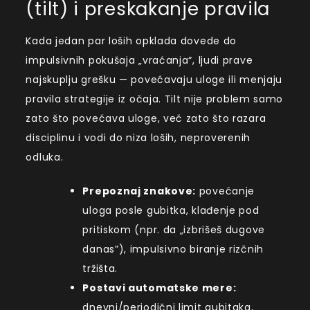
(tilt) i preskakanje pravila
Kada jedan par loših opklada dovede do
impulsivnih pokušaja „vraćanja“, ljudi prave
najskuplju grešku — povećavaju uloge ili menjaju
pravila strategije iz očaja. Tilt nije problem samo
zato što povećava uloge, već zato što razara
disciplinu i vodi do niza loših, neproverenih
odluka.
Prepoznaj znakove:
povećanje
uloga posle gubitka, klađenje pod
pritiskom (npr. da „izbrišeš dugove
danas”), impulsivno biranje rizčnih
tržišta.
Postavi automatske mere:
dnevni/periodični limit gubitaka,