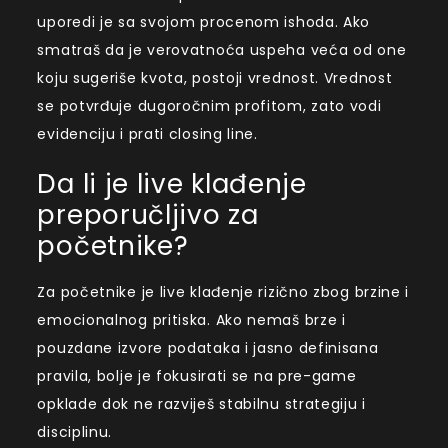
uporedi je sa svojom procenom ishoda. Ako
smatraš da je verovatnoća uspeha veća od one
koju sugeriše kvota, postoji vrednost. Vrednost
se potvrđuje dugoročnim profitom, zato vodi
evidenciju i prati closing line.
Da li je live klađenje
preporučljivo za
početnike?
Za početnike je live klađenje rizično zbog brzine i
emocionalnog pritiska. Ako nemaš brze i
pouzdane izvore podataka i jasno definisana
pravila, bolje je fokusirati se na pre-game
opklade dok ne razviješ stabilnu strategiju i
disciplinu.