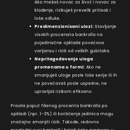
Ako mešaš novac za život i novac za
klađenje, rizikuješ prevelik pritisak i
loše odluke.
Predimenzionisani ulozi:
Stavljanje
visokih procenata bankrolla na
pojedinačne opklade povećava
varijansu i rizik od velikih gubitaka.
Neprilagođavanje uloga
promenama u formi:
Ako ne
smanjuješ uloge posle loše serije ili ih
ne povećavaš posle uspešne, ne
upravljaš rizikom efikasno.
Pravila poput fiksnog procenta bankrolla po
opkladi (npr. 1–3%) ili korišćenje jedinica mogu
značajno smanjiti rizik. Takođe, redovno
pregledaj svoj bankroll i beleži kako promene u