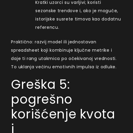
Kratki uzorci su varljivi; koristi
sezonske trendove i, ako je moguće,
istorijske susrete timova kao dodatnu
referencu.
Praktično: razvij model ili jednostavan
spreadsheet koji kombinuje ključne metrike i
daje ti rang utakmica po očekivanoj vrednosti.
To uklanja većinu emotivnih impulsa iz odluke.
Greška 5:
pogrešno
korišćenje kvota
i