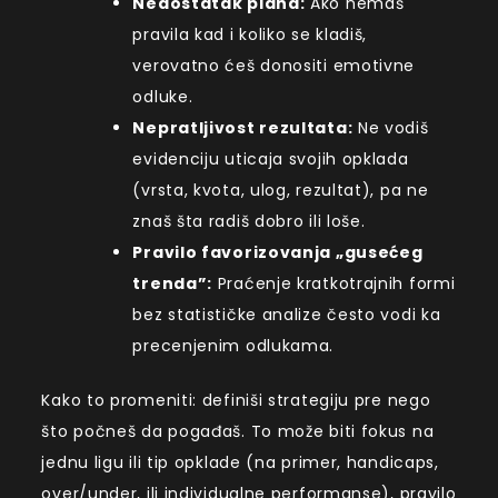
Nedostatak plana:
Ako nemaš
pravila kad i koliko se kladiš,
verovatno ćeš donositi emotivne
odluke.
Nepratljivost rezultata:
Ne vodiš
evidenciju uticaja svojih opklada
(vrsta, kvota, ulog, rezultat), pa ne
znaš šta radiš dobro ili loše.
Pravilo favorizovanja „gusećeg
trenda”:
Praćenje kratkotrajnih formi
bez statističke analize često vodi ka
precenjenim odlukama.
Kako to promeniti: definiši strategiju pre nego
što počneš da pogađaš. To može biti fokus na
jednu ligu ili tip opklade (na primer, handicaps,
over/under, ili individualne performanse), pravilo