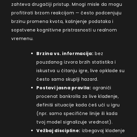
zahteva drugačiji pristup. Mnogi misle da mogu
profitirati brzom reakcijom — često podcenjuju
brzinu promena kvota, kašnjenje podataka i
sopstvene kognitivne pristrasnosti u realnom
vremenu.
Brzina vs. informacija:
bez
pouzdanog izvora brzih statistika i
iskustva u čitanju igre, live opklade su
često samo skuplji hazard.
Postavi jasna pravila:
ograniči
procenat bankrolla za live klađenje,
definiši situacije kada ćeš ući u igru
(npr. samo specifične linije ili kada
tvoj model signalizuje vrednost).
Vežbaj discipline:
izbegavaj klađenje