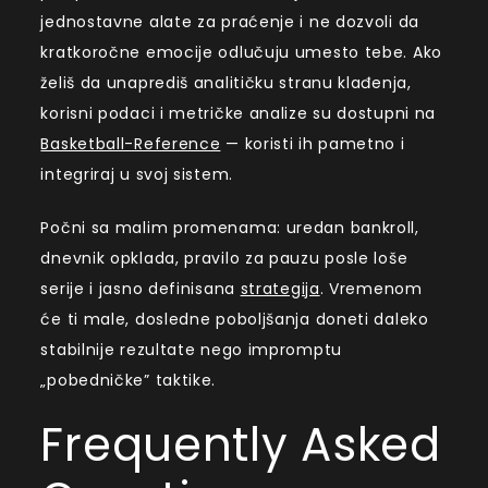
jednostavne alate za praćenje i ne dozvoli da
kratkoročne emocije odlučuju umesto tebe. Ako
želiš da unaprediš analitičku stranu klađenja,
korisni podaci i metričke analize su dostupni na
Basketball-Reference
— koristi ih pametno i
integriraj u svoj sistem.
Počni sa malim promenama: uredan bankroll,
dnevnik opklada, pravilo za pauzu posle loše
serije i jasno definisana
strategija
. Vremenom
će ti male, dosledne poboljšanja doneti daleko
stabilnije rezultate nego impromptu
„pobedničke” taktike.
Frequently Asked