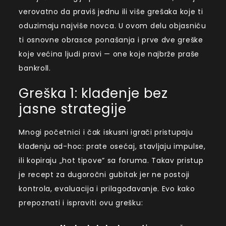
verovatno da praviš jednu ili više grešaka koje ti
oduzimaju najviše novca. U ovom delu objasniću
ti osnovne obrasce ponašanja i prve dve greške
koje većina ljudi pravi — one koje najbrže praše
bankroll.
Greška 1: klađenje bez
jasne strategije
Mnogi početnici i čak iskusni igrači pristupaju
klađenju ad-hoc: prate osećaj, stavljaju impulse,
ili kopiraju „hot tipove” sa foruma. Takav pristup
je recept za dugoročni gubitak jer ne postoji
kontrola, evaluacija i prilagođavanje. Evo kako
prepoznati i ispraviti ovu grešku: