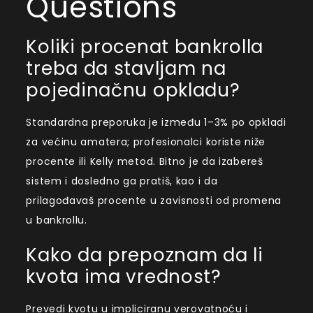
Questions
Koliki procenat bankrolla
treba da stavljam na
pojedinačnu opkladu?
Standardna preporuka je između 1–3% po opkladi
za većinu amatera; profesionalci koriste niže
procente ili Kelly metod. Bitno je da izabereš
sistem i dosledno ga pratiš, kao i da
prilagođavaš procente u zavisnosti od promena
u bankrollu.
Kako da prepoznam da li
kvota ima vrednost?
Prevedi kvotu u impliciranu verovatnoću i