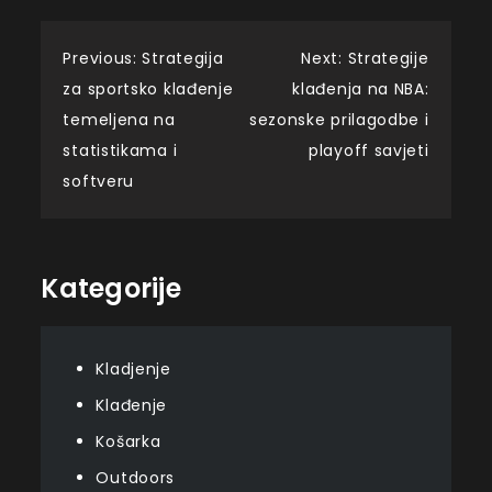
Post
Previous:
Strategija
Next:
Strategije
za sportsko klađenje
klađenja na NBA:
navigation
temeljena na
sezonske prilagodbe i
statistikama i
playoff savjeti
softveru
Kategorije
Kladjenje
Klađenje
Košarka
Outdoors