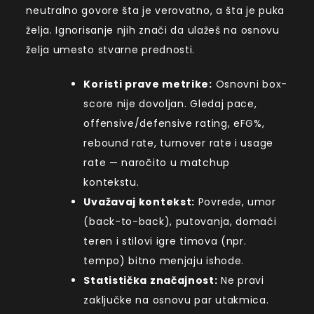
neutralno govore šta je verovatno, a šta je puka
želja. Ignorisanje njih znači da ulažeš na osnovu
želja umesto stvarne prednosti.
Koristi prave metrike:
Osnovni box-
score nije dovoljan. Gledaj pace,
offensive/defensive rating, eFG%,
rebound rate, turnover rate i usage
rate — naročito u matchup
kontekstu.
Uvažavaj kontekst:
Povrede, umor
(back-to-back), putovanja, domaći
teren i stilovi igre timova (npr.
tempo) bitno menjaju ishode.
Statistička značajnost:
Ne pravi
zaključke na osnovu par utakmica.