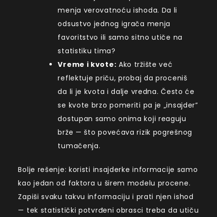
menja verovatnoću ishoda. Da li
odsustvo jednog igrača menja
favoritstvo ili samo sitno utiče na
statistiku tima?
Vreme i kvote:
Ako tržište već
reflektuje priču, probaj da proceniš
da li je kvota i dalje vredna. Često će
se kvote brzo pomeriti pa je „insajder”
dostupan samo onima koji reaguju
brže — što povećava rizik pogrešnog
tumačenja.
Bolje rešenje: koristi insajderke informacije samo
kao jedan od faktora u širem modelu procene.
Zapiši svaku takvu informaciju i prati njen ishod
— tek statistički potvrđeni obrasci treba da utiču