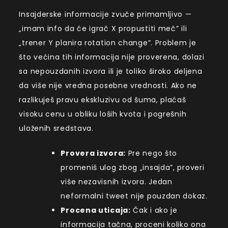
Insajderske informacije zvuče primamljivo —
„imam info da će igrač X propustiti meč” ili
„trener Y planira rotation change”. Problem je
što većina tih informacija nije proverena, dolazi
sa nepouzdanih izvora ili je toliko široko deljena
da više nije vredna posebne vrednosti. Ako ne
razlikuješ pravu ekskluzivu od šuma, plaćaš
visoku cenu u obliku loših kvota i pogrešnih
uloženih sredstava.
Provera izvora:
Pre nego što
promeniš ulog zbog „insajda”, proveri
više nezavisnih izvora. Jedan
neformalni tweet nije pouzdan dokaz.
Procena uticaja:
Čak i ako je
informacija tačna, proceni koliko ona