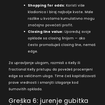
Shopping for odds:
Koristi više
kladionica i biraj najbolje kvote. Male
razlike u kvotama kumulativno mogu
značajno povećati profit.
Closing line value:
Upoređuj svoje
opklade sa closing linijom — ako
često promašuješ closing line, nemaš
edge.
Za upravljanje ulogom, razmisli o Kelly ili
fractional Kelly pristupu da povežeš procenjeni
edge sa veličinom uloga. Time ćeš kapitalizovati
prave vrednosti i smanjiti izlaganje kod
šumovitih opklada.
Greška 6: jurenje gubitka