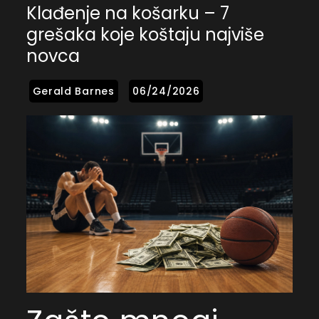
Klađenje na košarku – 7
grešaka koje koštaju najviše
novca