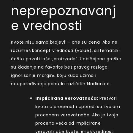
neprepoznavanj
e vrednosti
Kvote nisu samo brojevi — one su cena. Ako ne
razumeš koncept vrednosti (value), sistematski
ćeš kupovati loše „proizvode”. Uobičajene greške
su klađenje na favorite bez pravog razloga,
ignorisanje marginе koju kuća uzima i
neupoređivanje ponuda različitih kladionica.
Implicirana verovatnoća:
Pretvori
kvotu u procenat i uporedi sa svojom
procenom verovatnoće. Ako je tvoja
procena veća od implicirane
verovatnoće kvote, imaš vrednost.