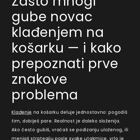
Zašto mnogi
gube novac
klađenjem na
košarku — i kako
prepoznati prve
znakove
problema
Klađenje
na košarku deluje jednostavno: pogodiš
tim, dobiješ pare. Realnost je daleko složenija.
Ako često gubiš, vraćaš se podizanju uloženog, ili
menjaš strategiju posle svake utakmice, vrlo je