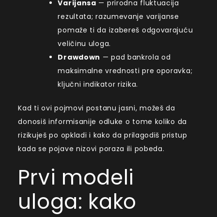
Varijansa
— prirodna fluktuacija
rezultata; razumevanje varijanse
pomaže ti da izabereš odgovarajuću
veličinu uloga.
Drawdown
— pad bankrola od
maksimalne vrednosti pre oporavka;
ključni indikator rizika.
Kad ti ovi pojmovi postanu jasni, možeš da
donosiš informisanije odluke o tome koliko da
rizikuješ po opkladi i kako da prilagodiš pristup
kada se pojave nizovi poraza ili pobeda.
Prvi modeli
uloga: kako