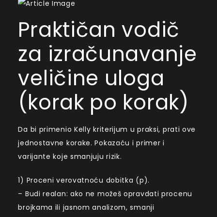
Praktičan vodič
za izračunavanje
veličine uloga
(korak po korak)
Da bi primenio Kelly kriterijum u praksi, prati ove
jednostavne korake. Pokazaću i primer i
varijante koje smanjuju rizik.
1) Proceni verovatnoću dobitka (p).
– Budi realan: ako ne možeš opravdati procenu
brojkama ili jasnom analizom, smanji