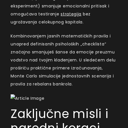
eksperiment) smanjuje emocionalni pritisak i
omogućava testiranje
strategija
bez
ugrožavanja celokupnog kapitala.
Kombinovanjem jasnih matematičkih pravila i
unapred definisanih psiholoških „checklista“
značajno smanjuješ šanse da emocije preuzmu
vođstvo nad tvojim klađenjem. U sledećem delu
proširiću praktične primere izračunavanja,
Monte Carlo simulacije jednostavnih scenarija i
pravila za rebalans bankrola.
Zaključne misli i