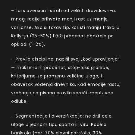
– Loss aversion i strah od velikih drawdown-a:
mnogi radije prihvate manji rast uz manje
varijanse. Ako si takav tip, koristi manju frakciju
Kelly-ja (25–50%) i niži procenat bankrola po
opkladi (1–2%).
– Pravila discipline: napiši svoj „kod upravljanja“
— maksimalni procenat, stop-loss granice,
kriterijume za promenu veličine uloga, i
obavezak vođenja dnevnika. Kad emocije rastu,
vraćanje na pisana pravila spreči impulzivne
odluke.
– Segmentacija i diverzifikacija: ne drži cele
uloge u jednom tipu sporta ili viru. Podela
bankrola (npr. 70% glavni portfolio, 30%