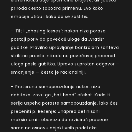
Matematika daje optimalne brojeve, ali ljudska
priroda često sabotira primenu. Evo kako
emocije utiču i kako da se zaštitiš.
– Tilt i „chasing losses“: nakon niza poraza
postoji poriv da povećaš uloge da „vratiš“
gubitke. Pravilno upravljanje bankrolom zahteva
striktno pravilo: nikada ne povećavaj procenat
uloga posle gubitka. Upravo suprotan odgovor —
smanjenje — često je racionalniji.
– Preterano samopouzdanje nakon niza
dobitaka: zovu ga „hot hand“ efekat. Kada ti
serija uspeha poraste samopouzdanje, lako ćeš
preceniti p. Rešenje: unapred definisani
maksimumi i obaveza da revidiraš procene
samo na osnovu objektivnih podataka.