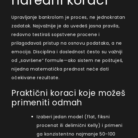
naredni koraci
Upravljanje bankrolom je proces, ne jednokratan
zadatak. Najvažnije je da uvedeš jasna pravila,
redovno testiraš sopstvene procene i
prilagođavaš pristup na osnovu podataka, a ne
emocija. Disciplina i doslednost često su važniji
od „savršene“ formule—ako sistem ne poštuješ,
nijedna matematička prednost neće dati
očekivane rezultate.
Praktični koraci koje možeš
primeniti odmah
Izaberi jedan model (flat, fiksni
procenat ili delimični Kelly) i primeni
ga konzistentno najmanje 50–100