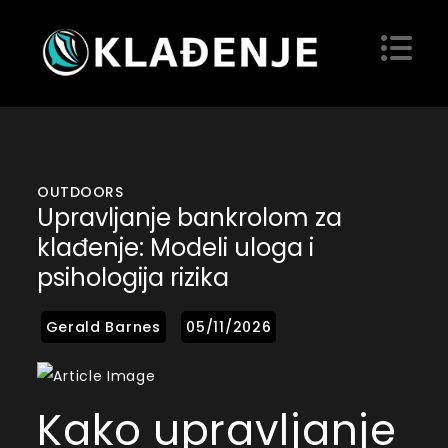
Skip
to
content
Kladjenje
Blog
OUTDOORS
Upravljanje bankrolom za
klađenje: Modeli uloga i
psihologija rizika
Kako upravljanje