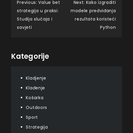
Post
Previous:
Value bet
Next:
Kako izgraditi
strategija u praksi:
modele predviđanja
navigation
Studija slučaja i
rezultata koristeći
savjeti
Python
Kategorije
Kladjenje
Klađenje
Košarka
Outdoors
Sport
Strategija