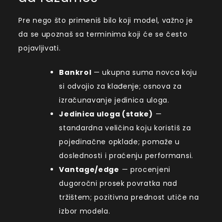
Pre nego što primeniš bilo koji model, važno je
da se upoznaš sa terminima koji će se često
pojavljivati.
Bankrol
— ukupna suma novca koju
si odvojio za
klađenje
; osnova za
izračunavanje jedinica uloga.
Jedinica uloga (stake)
—
standardna veličina koju koristiš za
pojedinačne opklade; pomaže u
doslednosti i praćenju performansi.
Vantage/edge
— procenjeni
dugoročni prosek povratka nad
tržištem; pozitivna prednost utiče na
izbor modela.