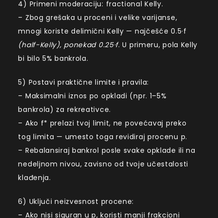
4) Primeni moderaciju: fractional Kelly.
– Zbog grešaka u proceni i velike varijanse,
mnogi koriste delimični Kelly — najčešće 0.5·f
(half-Kelly), ponekad 0.25·f
. U primeru, pola Kelly
bi bilo 5% bankrola.
5) Postavi praktične limite i pravila:
– Maksimalni iznos po opkladi (npr. 1–5%
bankrola) za rekreativce.
– Ako f* prelazi tvoj limit, ne povećavaj preko
tog limita — umesto toga revidiraj procenu p.
– Rebalansiraj bankrol posle svake opklade ili na
nedeljnom nivou, zavisno od tvoje učestalosti
klađenja.
6) Uključi neizvesnost procene:
– Ako nisi siguran u p, koristi manji frakcioni