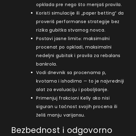
opklada pre nego što menjaš pravila.
Koristi simulacije ili „paper betting“ da
proveriš performanse strategije bez
rizika gubitka stvarnog novca.
Postavi jasne limitе: maksimalni
procenat po opkladi, maksimalni
nedeljni gubitak i pravila za rebalans
bankrola.
Vodi dnevnik sa procenama p,
kvotama i ishodima — to je najvredniji
alat za evaluaciju i poboljšanje.
Primenjuj frakcioni Kelly ako nisi
siguran u tačnost svojih procena ili
želiš manju varijansu.
Bezbednost i odgovorno