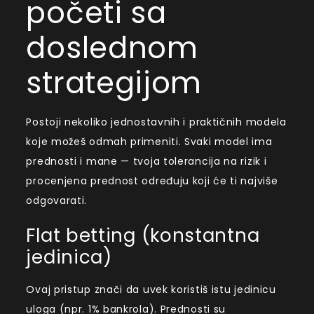
početi sa
doslednom
strategijom
Postoji nekoliko jednostavnih i praktičnih modela
koje možeš odmah primeniti. Svaki model ima
prednosti i mane — tvoja tolerancija na rizik i
procenjena prednost određuju koji će ti najviše
odgovarati.
Flat betting (konstantna
jedinica)
Ovaj pristup znači da uvek koristiš istu jedinicu
uloga (npr. 1% bankrola). Prednosti su