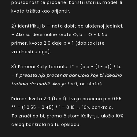
pouzdanost te procene. Koristi istoriju, model ili
kvote tržišta kao orijentir.
2) Identifikuj b — neto dobit po uloženoj jedinici.
– Ako su decimalne kvote O, b = O − 1. Na
primer, kvota 2.0 daje b = 1 (dobitak iste
vrednosti uloga).
3) Primeni Kelly formulu: f* = (b·p − (1 − p)) / b.
– f
predstavlja procenat bankrola koji bi idealno
trebalo da uložiš. Ako je f
≤ 0, ne ulažeš.
Primer: kvota 2.0 (b = 1), tvoja procena p = 0.55.
f* = (1·0.55 − 0.45) / 1 = 0.10 → 10% bankrola.
To znači da bi, prema čistom Kelly-ju, uložio 10%
celog bankrola na tu opkladu.