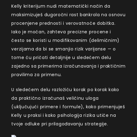
Kelly kriterijum nudi matematički način da
maksimizuješ dugoročni rast bankrola na osnovu
procenjene prednosti i verovatnoće dobitka.
Iako je moćan, zahteva precizne procene i
često se koristi u modifikovanim (delimičnim)
verzijama da bi se smanjio rizik varijanse — o
tome ću pričati detaljnije u sledećem delu
zajedno sa primerima izračunavanja i praktičnim
pravilima za primenu.
U sledećem delu razložiću korak po korak kako
da praktično izračunaš veličinu uloga
(uključujući primere i formule), kako primenjuješ
Kelly u praksi i kako psihologija rizika utiče na
tvoje odluke pri prilagođavanju strategije.