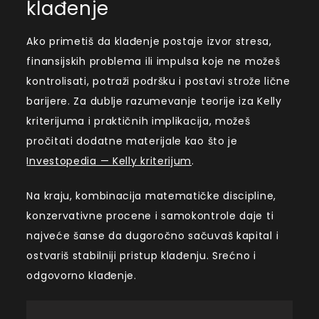
klađenje
Ako primetiš da klađenje postaje izvor stresa,
finansijskih problema ili impulsa koje ne možeš
kontrolisati, potraži podršku i postavi strože lične
barijere. Za dublje razumevanje teorije iza Kelly
kriterijuma i praktičnih implikacija, možeš
pročitati dodatne materijale kao što je
Investopedia — Kelly kriterijum
.
Na kraju, kombinacija matematičke discipline,
konzervativne procene i samokontrole daje ti
najveće šanse da dugoročno sačuvaš kapital i
ostvariš stabilniji pristup klađenju. Srećno i
odgovorno klađenje.