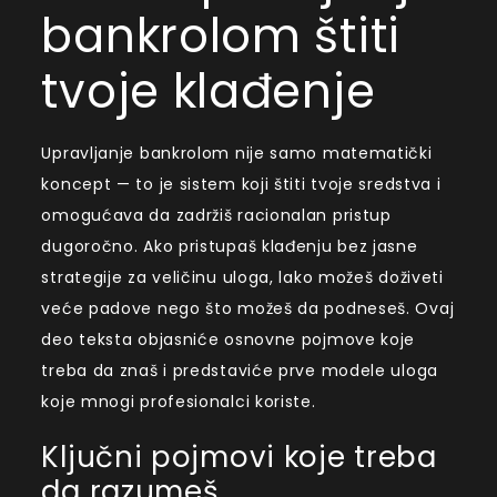
bankrolom štiti
tvoje klađenje
Upravljanje bankrolom nije samo matematički
koncept — to je sistem koji štiti tvoje sredstva i
omogućava da zadržiš racionalan pristup
dugoročno. Ako pristupaš klađenju bez jasne
strategije za veličinu uloga, lako možeš doživeti
veće padove nego što možeš da podneseš. Ovaj
deo teksta objasniće osnovne pojmove koje
treba da znaš i predstaviće prve modele uloga
koje mnogi profesionalci koriste.
Ključni pojmovi koje treba
da razumeš