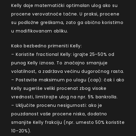
Kelly daje matematički optimalan ulog ako su
procene verovatnoće tačne. U praksi, procene
su podložne greškama, zato ga obično koristimo
u modifikovanom obliku.
Kako bezbedno primeniti Kelly:
– Koristite fractional Kelly: igrajte 25–50% od
punog Kelly iznosa. To značajno smanjuje
volatilnost, a zadržava većinu dugoročnog rasta.
– Postavite maksimum po ulogu (cap): čak i ako
Kelly sugeriše veliki procenat zbog visoke
vrednosti, limitirajte ulog na npr. 5% bankrolla.
– Uključite procenu nesigurnosti: ako je
pouzdanost vaše procene niska, dodatno
smanjite Kelly frakciju (npr. umesto 50% koristite
10–20%).