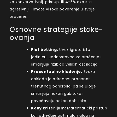
za konzervativniji pristup, ili 4–5% ako ste
agresivniji i imate visoko poverenje u svoje
procene.
Osnovne strategije stake-
ovanja
Flat betting:
Uvek igrate istu
jedinicu. Jednostavno za praćenje i
smanjuje rizik od velikih oscilacija.
Procentualno klađenje:
Svaka
opklada je određeni procenat
trenutnog bankrolla, pa se uloge
smanjuju nakon gubitaka i
povećavaju nakon dobitaka.
Kelly kriterijum:
Matematički pristup
koji određuje optimalan ulog na