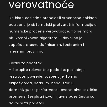
verovatnoće
Da biste dosledno pronalazili vrednosne opklade,
potrebno je sistematski pretvarati informacije u
numeričke procene verovatnoće. To ne mora
biti komplikovan algoritam — dovoljno je
započeti s jasno definisanim, testiranim i
merenim pravilima.
Koraci za početak:
– Sakupite relevantne podatke: poslednje
rezultate, povrede, suspencije, formu
ekipe/igrača, head-to-head istoriju,
domaći/guest performans i eventualne taktičke
promene. Besplatni izvori i javne baze često su
dovoljni za početak.