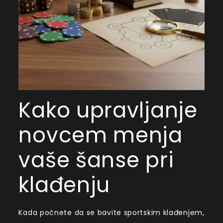
Kako upravljanje
novcem menja
vaše šanse pri
klađenju
Kada počnete da se bavite sportskim klađenjem,