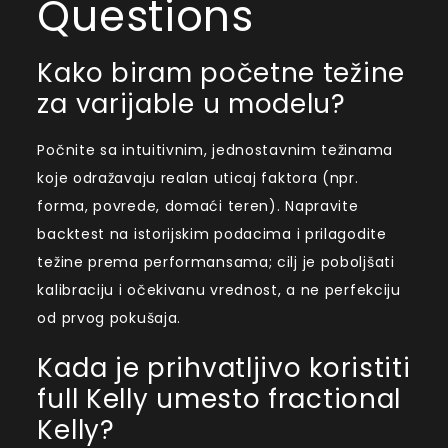
Questions
Kako biram početne težine
za varijable u modelu?
Počnite sa intuitivnim, jednostavnim težinama
koje odražavaju realan uticaj faktora (npr.
forma, povrede, domaći teren). Napravite
backtest na istorijskim podacima i prilagodite
težine prema performansama; cilj je poboljšati
kalibraciju i očekivanu vrednost, a ne perfekciju
od prvog pokušaja.
Kada je prihvatljivo koristiti
full Kelly umesto fractional
Kelly?