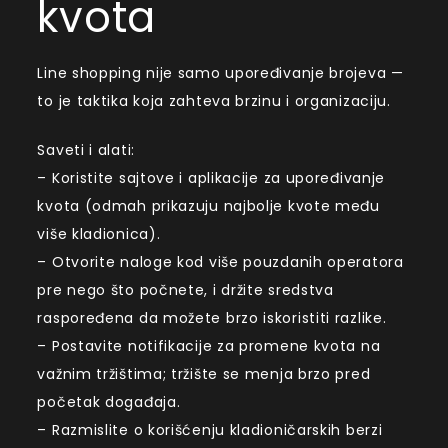
kvota
Line shopping nije samo upoređivanje brojeva —
to je taktika koja zahteva brzinu i organizaciju.
Saveti i alati:
– Koristite sajtove i aplikacije za upoređivanje
kvota (odmah prikazuju najbolje kvote među
više kladionica).
– Otvorite naloge kod više pouzdanih operatora
pre nego što počnete, i držite sredstva
raspoređena da možete brzo iskoristiti razlike.
– Postavite notifikacije za promene kvota na
važnim tržištima; tržište se menja brzo pred
početak događaja.
– Razmislite o korišćenju kladioničarskih berzi