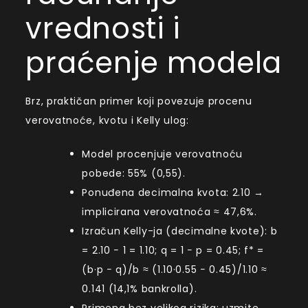
vrednosti i
praćenje modela
Brz, praktičan primer koji povezuje procenu
verovatnoće, kvotu i Kelly ulog:
Model procenjuje verovatnoću
pobede: 55% (0,55).
Ponuđena decimalna kvota: 2.10 →
implicirana verovatnoća ≈ 47,6%.
Izračun Kelly-ja (decimalne kvote): b
= 2.10 − 1 = 1.10; q = 1 − p = 0.45; f* =
(b·p − q)/b ≈ (1.10·0.55 − 0.45)/1.10 ≈
0.141 (14,1% bankrolla).
Primena bez velikog rizika: uzmite