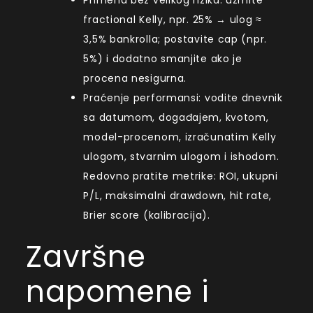
fractional Kelly, npr. 25% → ulog ≈
3,5% bankrolla; postavite cap (npr.
5%) i dodatno smanjite ako je
procena nesigurna.
Praćenje performansi: vodite dnevnik
sa datumom, događajem, kvotom,
model-procenom, izračunatim Kelly
ulogom, stvarnim ulogom i ishodom.
Redovno pratite metrike: ROI, ukupni
P/L, maksimalni drawdown, hit rate,
Brier score (kalibracija).
Završne
napomene i