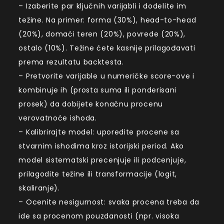
– Izaberite par ključnih varijabli i dodelite im
težine. Na primer: forma (30%), head-to-head
(20%), domaći teren (20%), povrede (20%),
ostalo (10%). Težine ćete kasnije prilagođavati
prema rezultatu backtesta.
– Pretvorite varijable u numeričke score-ove i
kombinuje ih (prosta suma ili ponderisani
prosek) da dobijete konačnu procenu
verovatnoće ishoda.
– Kalibrirajte model: uporedite procene sa
stvarnim ishodima kroz istorijski period. Ako
model sistematski precenjuje ili podcenjuje,
prilagodite težine ili transformacije (logit,
skaliranje).
– Ocenite nesigurnost: svaka procena treba da
ide sa procenom pouzdanosti (npr. visoka