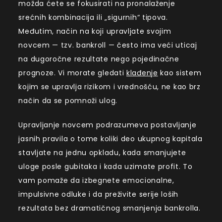
možda ćete se fokusirati na pronalaženje
srećnih kombinacija ili „sigurnih“ tipova.
Međutim, način na koji upravljate svojim
novcem — tzv. bankroll — često ima veći uticaj
na dugoročne rezultate nego pojedinačne
prognoze. Vi morate gledati
klađenje
kao sistem
kojim se upravlja rizikom i vrednošću, ne kao brz
način da se pomnoži ulog.
Upravljanje novcem podrazumeva postavljanje
jasnih pravila o tome koliki deo ukupnog kapitala
stavljate na jednu opkladu, kada smanjujete
uloge posle gubitaka i kada uzimate profit. To
vam pomaže da izbegnete emocionalne,
impulsivne odluke i da preživite serije loših
rezultata bez dramatičnog smanjenja bankrolla.