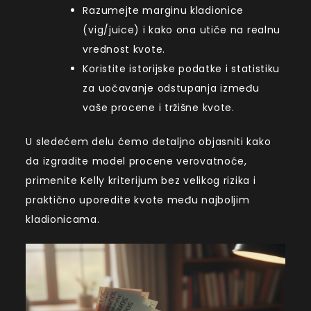
Razumejte marginu kladionice
(vig/juice) i kako ona utiče na realnu
vrednost kvote.
Koristite istorijske podatke i statistiku
za uočavanje odstupanja između
vaše procene i tržišne kvote.
U sledećem delu ćemo detaljno objasniti kako
da izgradite model procene verovatnoće,
primenite Kelly kriterijum bez velikog rizika i
praktično uporedite kvote među najboljim
kladionicama.