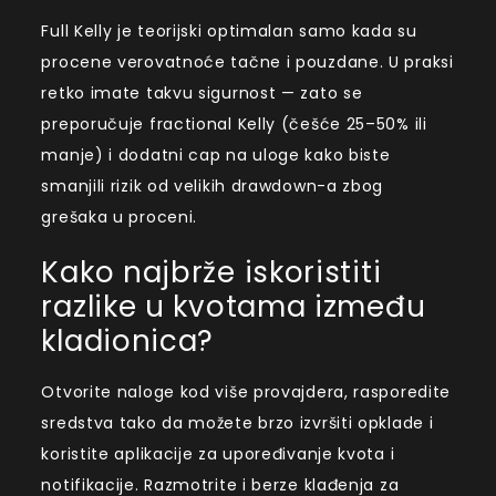
Full Kelly je teorijski optimalan samo kada su
procene verovatnoće tačne i pouzdane. U praksi
retko imate takvu sigurnost — zato se
preporučuje fractional Kelly (češće 25–50% ili
manje) i dodatni cap na uloge kako biste
smanjili rizik od velikih drawdown-a zbog
grešaka u proceni.
Kako najbrže iskoristiti
razlike u kvotama između
kladionica?
Otvorite naloge kod više provajdera, rasporedite
sredstva tako da možete brzo izvršiti opklade i
koristite aplikacije za upoređivanje kvota i
notifikacije. Razmotrite i berze klađenja za