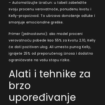
– Automatizujte izračun: u tabeli zabeležite
svoju procenu verovatnoće, ponuđenu kvotu i
Kelly-propoizvod. To ubrzava donošenje odluke i
smanjuje emocionalne greške.
Primer (jednostavno): ako model proceni
verovatnoću pobede kao 55% za kvotu 2.10, Kelly
će dati pozitivan ulog. Ali umesto punog Kelly,
igrajete 25% od preporučenog iznosa i dodatno
ograničavate na vašu stopu rizika.
Alati i tehnike za
brzo
upoređivanje