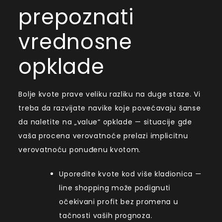
prepoznati
vrednosne
opklade
Bolje kvote prave veliku razliku na duge staze. Vi
treba da razvijate navike koje povećavaju šanse
da naletite na „value“ opklade — situacije gde
vaša procena verovatnoće prelazi implicitnu
verovatnoću ponuđenu kvotom.
Uporedite kvote kod više kladionica —
line shopping može podignuti
očekivani profit bez promena u
tačnosti vaših prognoza.