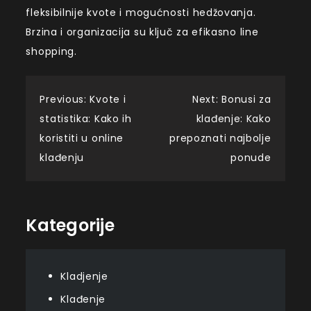
fleksibilnije kvote i mogućnosti hedžovanja.
Brzina i organizacija su ključ za efikasno line
shopping.
Post
Previous:
Kvote i
Next:
Bonusi za
statistika: Kako ih
klađenje: Kako
navigation
koristiti u online
prepoznati najbolje
klađenju
ponude
Kategorije
Kladjenje
Klađenje