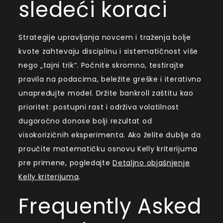
sledeći koraci
Strategije upravljanja novcem i traženja bolje
kvote zahtevaju disciplinu i sistematičnost više
nego „tajni trik“. Počnite skromno, testirajte
pravila na podacima, beležite greške i iterativno
unapređujte model. Držite bankroll zaštitu kao
prioritet: postupni rast i održiva volatilnost
dugoročno donose bolji rezultat od
visokorizičnih eksperimenta. Ako želite dublje da
proučite matematičku osnovu Kelly kriterijuma
pre primene, pogledajte
Detaljno objašnjenje
Kelly kriterijuma
.
Frequently Asked