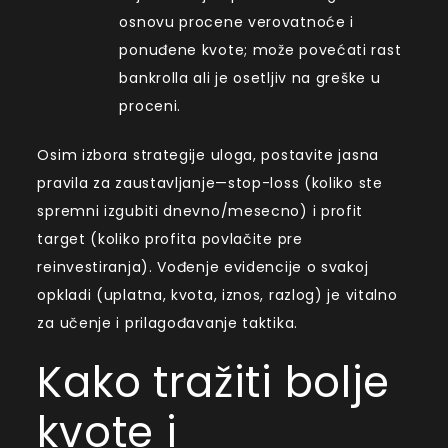
osnovu procene verovatnoće i
ponuđene kvote; može povećati rast
bankrolla ali je osetljiv na greške u
proceni.
Osim izbora strategije uloga, postavite jasna
pravila za zaustavljanje—stop-loss (koliko ste
spremni izgubiti dnevno/mesecno) i profit
target (koliko profita povlačite pre
reinvestiranja). Vođenje evidencije o svakoj
opkladi (uplatna, kvota, iznos, razlog) je vitalno
za učenje i prilagođavanje taktika.
Kako tražiti bolje
kvote i