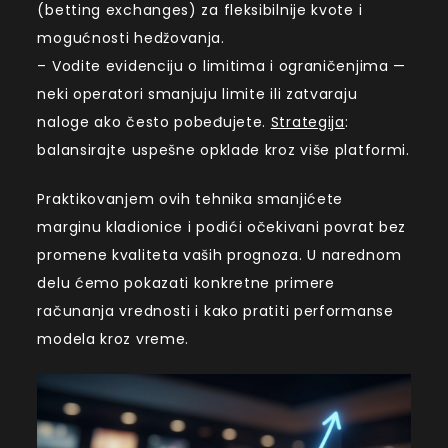
(betting exchanges) za fleksibilnije kvote i
mogućnosti hedžovanja.
– Vodite evidenciju o limitima i ograničenjima —
neki operatori smanjuju limite ili zatvaraju
naloge ako često pobeđujete.
Strategija
:
balansirajte uspešne opklade kroz više platformi.
Praktikovanjem ovih tehnika smanjićete
marginu kladionice i podići očekivani povrat bez
promene kvaliteta vaših prognoza. U narednom
delu ćemo pokazati konkretne primere
računanja vrednosti i kako pratiti performanse
modela kroz vreme.