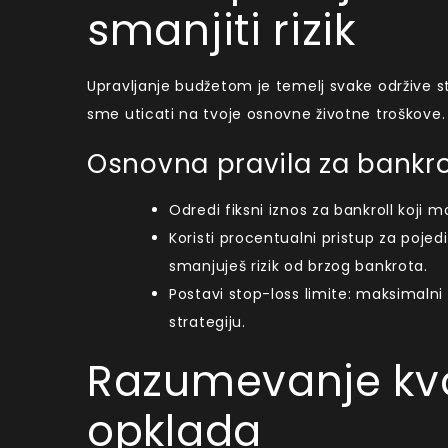
smanjiti rizik
Upravljanje budžetom je temelj svake održive str
sme uticati na tvoje osnovne životne troškove.
Osnovna pravila za bankro
Odredi fiksni iznos za bankroll koji
Koristi procentualni pristup za poje
smanjuješ rizik od brzog bankrota.
Postavi stop-loss limite: maksimalni
strategiju.
Razumevanje kvo
opklada