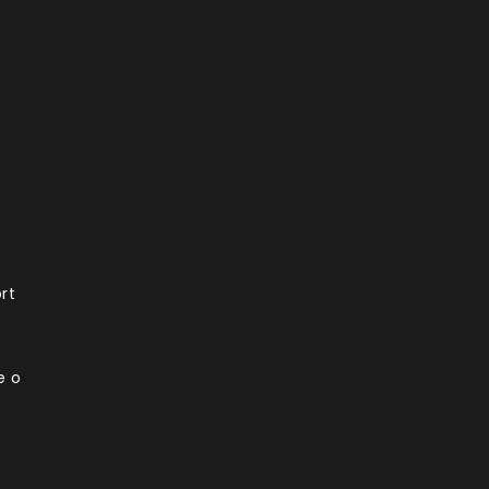
rt
e o