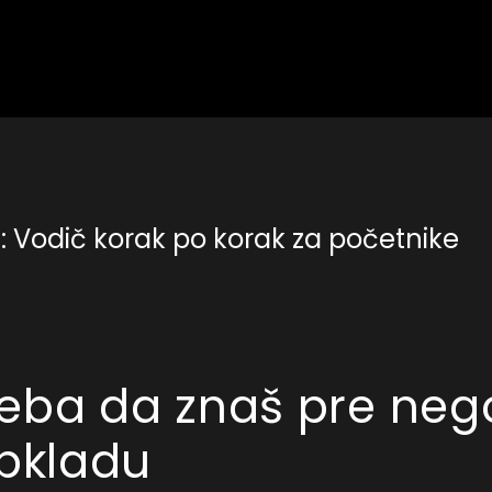
e: Vodič korak po korak za početnike
treba da znaš pre neg
opkladu