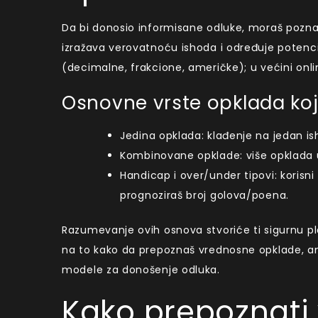
Da bi donosio informisane odluke, moraš poznav
izražava verovatnoću ishoda i određuje potencij
(decimalne, frakcione, američke); u većini onl
Osnovne vrste opklada koj
Jedina opklada: klađenje na jedan is
Kombinovane opklade: više opklada u je
Handicap i over/under tipovi: korisni
prognoziraš broj golova/poena.
Razumevanje ovih osnova stvoriće ti sigurnu p
na to kako da prepoznaš vrednosne opklade, ana
modele za donošenje odluka.
Kako prepoznati