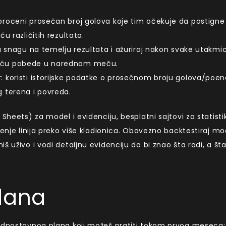
proceni prosečan broj golova koje tim očekuje da postigne 
u različitih rezultata.
ma snagu na temelju rezultata i ažuriraj nakon svake utakmi
noću pobede u narednom meču.
: koristi istorijske podatke o prosečnom broju golova/poen
g terena i povreda.
Sheets) za model i evidenciju, besplatni sajtovi za statisti
ćenje linija preko više kladionica. Obavezno backtestiraj mo
 uživo i vodi detaljnu evidenciju da bi znao šta radi, a šta
 dana
jednostavnog plana koji možeš pratiti tokom prvog meseca: