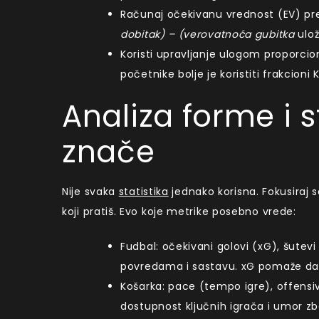
Računaj očekivanu vrednost (EV) pr
dobitak) – (verovatnoća gubitka
ulož
Koristi upravljanje ulogom proporciona
početnike bolje je koristiti frakcioni
Analiza forme i s
znače
Nije svaka
statistika
jednako korisna. Fokusiraj 
koji pratiš. Evo koje metrike posebno vrede:
Fudbal: očekivani golovi (xG), šutevi 
povredama i sastavu. xG pomaže da 
Košarka: pace (tempo igre), offensive
dostupnost ključnih igrača i umor z