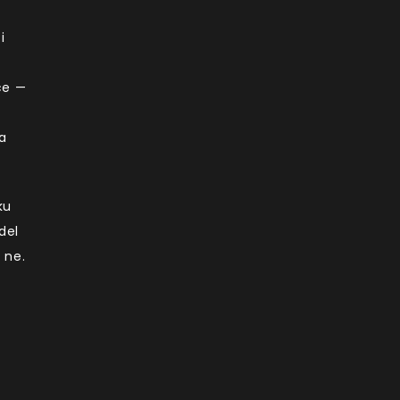
i
ce —
a
ku
del
 ne.