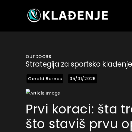
Skip
to
content
Kladjenje
Blog
OUTDOORS
Strategija za sportsko klađenj
Prvi koraci: šta 
što staviš prvu 