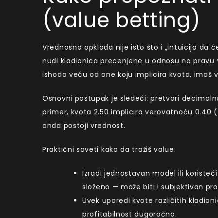
(value betting)
Vrednosna opklada nije isto što i „intuicija da
nudi kladionica precenjene u odnosu na pravu
ishoda veću od one koju implicira kvota, imaš v
Osnovni postupak je sledeći: pretvori decimal
primer, kvota 2.50 implicira verovatnoću 0.40 
onda postoji vrednost.
Praktični saveti kako da tražiš value:
Izradi jednostavan model ili koristeć
složeno — može biti i subjektivan p
Uvek uporedi kvote različitih kladio
profitabilnost dugoročno.