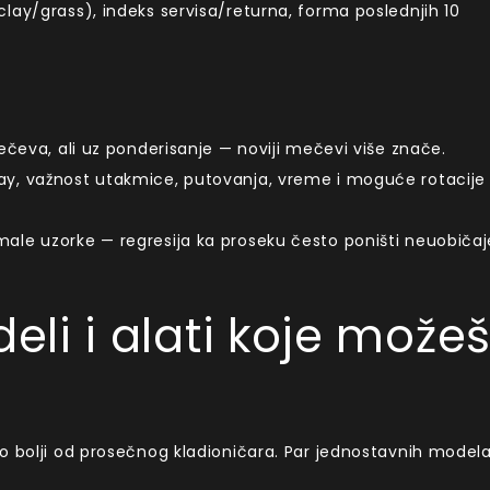
lay/grass), indeks servisa/returna, forma poslednjih 10
mečeva, ali uz ponderisanje — noviji mečevi više znače.
ay, važnost utakmice, putovanja, vreme i moguće rotacije
ale uzorke — regresija ka proseku često poništi neuobiča
li i alati koje može
h
o bolji od prosečnog kladioničara. Par jednostavnih model