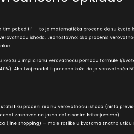
 će tim pobediti“ — to je matematička procena da su kvote 
 verovatnoću ishoda. Jednostavno: ako proceniš verovatn
alue.
nu kvotu u impliciranu verovatnoću pomoću formule 1/kvot
(40%). Ako tvoj model ili procena kaže da je verovatnoća 5
i statistiku proceni realnu verovatnoću ishoda (ništa previ
rocenat zasnovan na jasno definisanim kriterijumima).
nica (line shopping) — male razlike u kvotama znatno utiču