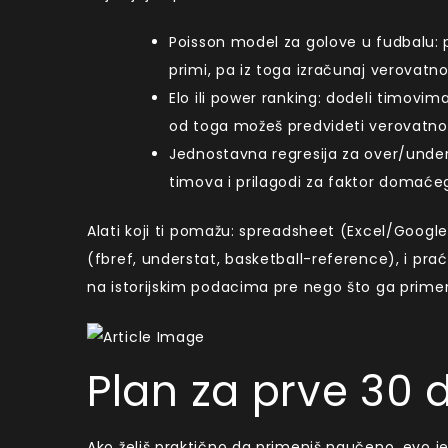
Poisson model za golove u fudbalu: 
primi, pa iz toga izračunaj verovatnoć
Elo ili power ranking: dodeli timovi
od toga možeš predvideti verovat
Jednostavna regresija za over/under
timova i prilagodi za faktor domaće
Alati koji ti pomažu: spreadsheet (Excel/Google 
(fbref, understat, basketball-reference), i pra
na istorijskim podacima pre nego što ga primeniš
Plan za prve 30
Ako želiš praktično da primeniš naučeno, evo 