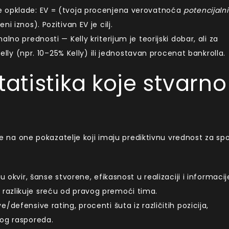
e opklade: EV = (tvoja procenjena verovatnoća
potencijalni
eni iznos). Pozitivan EV je cilj.
lno prednosti — Kelly kriterijum je teorijski dobar, ali za
 Kelly (npr. 10–25% Kelly) ili jednostavan procenat bankrolla.
tatistika koje stvarno
se na one pokazatelje koji imaju prediktivnu vrednost za spo
u okvir, šanse stvorene, efikasnost u realizaciji i informacij
razlikuje sreću od pravog premoći tima.
/defensive rating, procenti šuta iz različitih pozicija,
bog rasporeda.