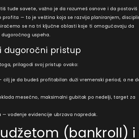
ratiš tuđe savete, važno je da razumeš osnove i da postaviš
o profita — to je veština koja se razvija planiranjem, discip
iraćemo se na tri ključne oblasti koje ti omogućavaju da
m dugoročnog uspeha.
i dugoročni pristup
ga, prilagodi svoj pristup ovako:
 cilj je da budeš profitabilan duži vremenski period, a ne d
 opklada mesečno, maksimalni gubitak po nedelji, target za
ata — vođenje evidencije ubrzava napredak.
budžetom (bankroll) i