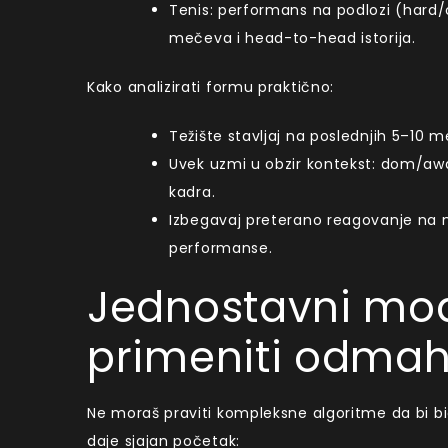
Tenis: performans na podlozi (hard/c
mečeva i head-to-head istorija.
Kako analizirati formu praktično:
Težište stavljaj na poslednjih 5–10 
Uvek uzmi u obzir kontekst: dom/aw
kadra.
Izbegavaj preterano reagovanje na m
performanse.
Jednostavni mode
primeniti odma
Ne moraš praviti kompleksne algoritme da bi bi
daje sjajan početak: