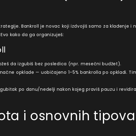
ategije. Bankroll je novac koji izdvojiš samo za klađenje i 
 Evo kako da ga organizuješ:
ll
 možeš da izgubiš bez posledica (npr. mesečni budžet).
dinačne opklade — uobičajeno 1–5% bankrolla po opkladi. Ti
 gubitak po danu/nedelji nakon kojeg praviš pauzu i revidir
ta i osnovnih tipova