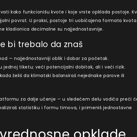
ati kako funkcionišu kvote i koje vrste opklada postoje. K
alni povrat. U praksi, postoje tri uobičajena formata kvota
ine kladionica decimalne su najjednostavnije.
e bi trebalo da znaš
hod — najjednostavniji oblik i dobar za početak.
dnoj tiketu; veći potencijalni dobitak, ali i veći rizik.
 kada želiš da klimatski balansiraš nejednake parove ili
latformu za dalje učenje — u sledećem delu vodiča preći
liziraš statistiku i formu timova, i primeniš jednostavne
 vrednosne opklade