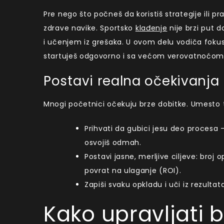
Pre nego što počneš da koristiš strategije ili p
zdrave navike. Sportsko
klađenje
nije brzi put d
i učenjem iz grešaka. U ovom delu vodiča fokus
startuješ odgovorno i sa većom verovatnoćo
Postavi realna očekivanja 
Mnogi početnici očekuju brze dobitke. Umesto to
Prihvati da gubici jesu deo procesa —
osvojiš odmah.
Postavi jasne, merljive ciljeve: broj
povrat na ulaganje (ROI).
Zapiši svaku opkladu i uči iz rezult
Kako upravljati 