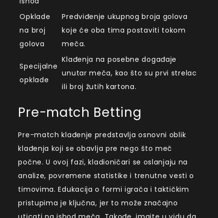
ishod
Opklade
Predviđenje ukupnog broja golova
na broj
koje će oba tima postaviti tokom
golova
meča.
Klađenja na posebne događaje
Specijalne
unutar meča, kao što su prvi strelac
opklade
ili broj žutih kartona.
Pre-match Betting
Pre-match klađenje predstavlja osnovni oblik
klađenja koji se obavlja pre nego što meč
počne. U ovoj fazi, kladioničari se oslanjaju na
analize, povremene statistike i trenutne vesti o
timovima. Edukacija o formi igrača i taktičkim
pristupima je ključna, jer to može značajno
uticati na ishod meča. Takođe, imajte u vidu da