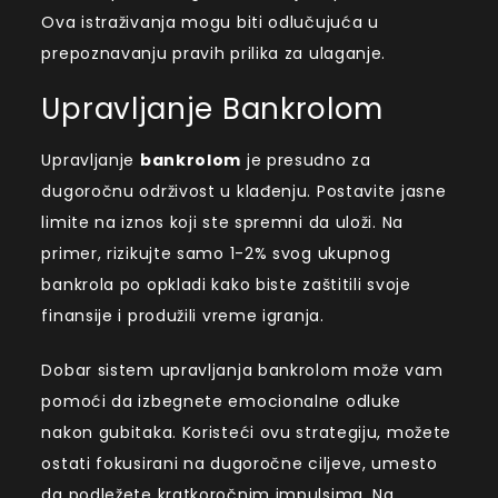
Ova istraživanja mogu biti odlučujuća u
prepoznavanju pravih prilika za ulaganje.
Upravljanje Bankrolom
Upravljanje
bankrolom
je presudno za
dugoročnu održivost u klađenju. Postavite jasne
limite na iznos koji ste spremni da uloži. Na
primer, rizikujte samo 1-2% svog ukupnog
bankrola po opkladi kako biste zaštitili svoje
finansije i produžili vreme igranja.
Dobar sistem upravljanja bankrolom može vam
pomoći da izbegnete emocionalne odluke
nakon gubitaka. Koristeći ovu strategiju, možete
ostati fokusirani na dugoročne ciljeve, umesto
da podležete kratkoročnim impulsima. Na