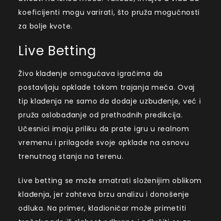
koeficijenti mogu varirati, što pruža mogućnosti
za bolje kvote.
Live Betting
Živo klađenje omogućava igračima da
postavljaju opklade tokom trajanja meča. Ovaj
tip klađenja ne samo da dodaje uzbuđenje, već i
pruža oslobađanje od prethodnih predikcija.
Učesnici imaju priliku da prate igru u realnom
vremenu i prilagode svoje opklade na osnovu
trenutnog stanja na terenu.
Live betting se može smatrati složenijim oblikom
klađenja, jer zahteva brzu analizu i donošenje
odluka. Na primer, kladioničar može primetiti