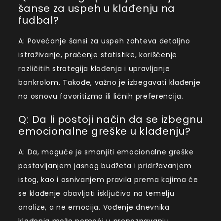
šanse za uspeh u klađenju na
fudbal?
A: Povećanje šansi za uspeh zahteva detaljno
istraživanje, praćenje statistike, korišćenje
različitih strategija klađenja i upravljanje
bankrolom. Takođe, važno je izbegavati klađenje
na osnovu favoritizma ili ličnih preferencija.
Q: Da li postoji način da se izbegnu
emocionalne greške u klađenju?
A: Da, moguće je smanjiti emocionalne greške
postavljanjem jasnog budžeta i pridržavanjem
istog, kao i osnivanjem pravila prema kojima će
se klađenje obavljati isključivo na temelju
analize, a ne emocija. Vođenje dnevnika