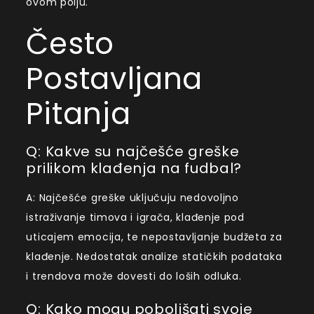
ovom polju.
Često
Postavljana
Pitanja
Q: Kakve su najčešće greške
prilikom klađenja na fudbal?
A: Najčešće greške uključuju nedovoljno
istraživanje timova i igrača, klađenje pod
uticajem emocija, te nepostavljanje budžeta za
klađenje. Nedostatak analize statičkih podataka
i trendova može dovesti do loših odluka.
Q: Kako mogu poboljšati svoje