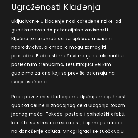
Ugroženosti Klađenja
Uključivanje u klađenje nosi određene rizike, od
gubitka novca do potencijalne zavisnosti.
Ključno je razumeti da su opklade u suštini
nepredvidive, a emocije mogu zamagliti
prosudbu. Fudbalski mečevi mogu se okrenuti u
poslednjim trenucima, rezultirajući velikim
gubicima za one koji se previše oslanjaju na
svoja osećanja.
Rizici povezani s klađenjem uključuju mogućnost
gubitka celine ili značajnog dela ulaganja tokom
jednog meča. Takođe, postoje i psihološki efekti,
kao što su stres i anksioznost, koji mogu uticati
na donošenje odluka. Mnogi igrači se suočavaju