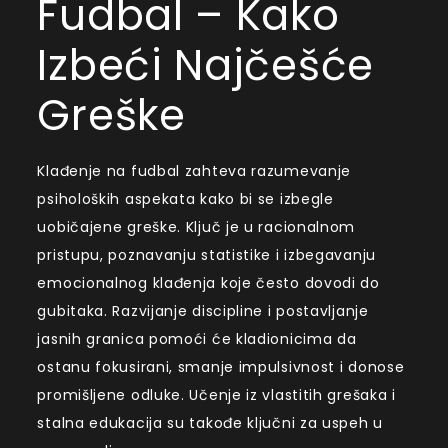
Fudbal – Kako
Izbeći Najčešće
Greške
Klađenje na fudbal zahteva razumevanje
psiholoških aspekata kako bi se izbegle
uobičajene greške. Ključ je u racionalnom
pristupu, poznavanju statistike i izbegavanju
emocionalnog klađenja koje često dovodi do
gubitaka. Razvijanje discipline i postavljanje
jasnih granica pomoći će kladionicima da
ostanu fokusirani, smanje impulsivnost i donose
promišljene odluke. Učenje iz vlastitih grešaka i
stalna edukacija su takođe ključni za uspeh u