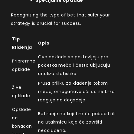
Specijalne opklade
Recognizing the type of bet that suits your
strategy is crucial for success.
Tip
Opis
kliđenja
Ove opklade se postavljaju pre
Pripremne
početka meča i često uključuju
opklade
analizu statistike.
Pruža priliku za
klađenje
tokom
Žive
meča, omogućavajući da se brzo
opklade
reaguje na događaje.
Opklade
Betiranje na koji tim će pobediti ili
na
na utakmicu koja će završiti
konačan
neodlučeno.