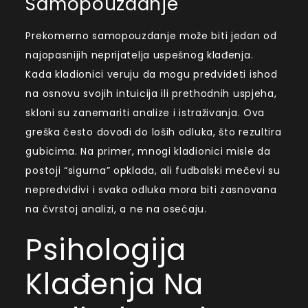
Samopouzdanje
Prekomerno samopouzdanje može biti jedan od
najopasnijih neprijatelja uspešnog klađenja.
Kada kladionici veruju da mogu predvideti ishod
na osnovu svojih intuicija ili prethodnih uspjeha,
skloni su zanemariti analize i istraživanja. Ova
greška često dovodi do loših odluka, što rezultira
gubicima. Na primer, mnogi kladionici misle da
postoji “sigurna” opklada, ali fudbalski mečevi su
nepredvidivi i svaka odluka mora biti zasnovana
na čvrstoj analizi, a ne na osećaju.
Psihologija
Klađenja Na