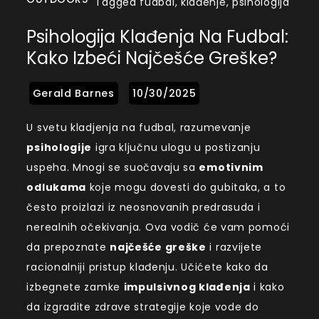
Tagged
fudbal
,
klađenje
,
psihologija
Psihologija Klađenja Na Fudbal:
Kako Izbeći Najčešće Greške?
U svetu kladjenja na fudbal, razumevanje
psihologije
igra ključnu ulogu u postizanju
uspeha. Mnogi se suočavaju sa
emotivnim
odlukama
koje mogu dovesti do gubitaka, a to
često proizlazi iz neosnovanih predrasuda i
nerealnih očekivanja. Ova vodič će vam pomoći
da prepoznate
najčešće greške
i razvijete
racionalniji pristup klađenju. Učićete kako da
izbegnete zamke
impulsivnog klađenja
i kako
da izgradite zdrave strategije koje vode do