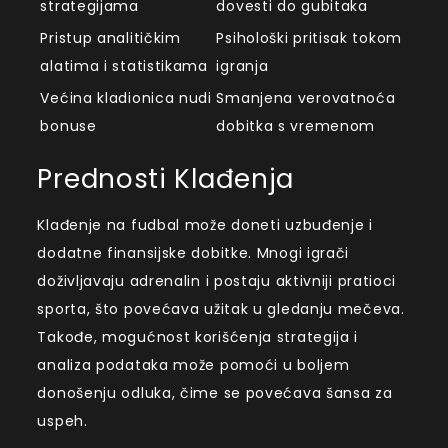
strategijama
dovesti do gubitaka
Pristup analitičkim
Psihološki pritisak tokom
alatima i statistikama
igranja
Većina kladionica nudi
Smanjena verovatnoća
bonuse
dobitka s vremenom
Prednosti Klađenja
Klađenje na fudbal može doneti uzbuđenje i
dodatne finansijske dobitke. Mnogi igrači
doživljavaju adrenalin i postaju aktivniji pratioci
sporta, što povećava užitak u gledanju mečeva.
Takođe, mogućnost korišćenja strategija i
analiza podataka može pomoći u boljem
donošenju odluka, čime se povećava šansa za
uspeh.