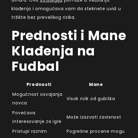
dinara. Ova
strategija
pomaže u vežbanju
klađenja i omogućava vam da steknete uvid u
tržište bez prevelikog rizika.
Prednosti i Mane
Klađenja na
Fudbal
Prednosti
Mane
Mogućnost osvajanja
Visok rizik od gubitka
novca
Povećava
Može izazvati zavisnost
interesovanje za igre
Pristupi raznim
Pogrešne procene mogu