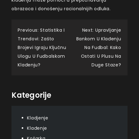
klađenja može pomoći u prepoznavanju
obrazaca i donošenju racionalnijih odluka.
Post
Previous:
Statistika I
Next:
Upravljanje
Trendovi: Zašto
Bankom U Klađenju
navigation
Brojevi Igraju Ključnu
Na Fudbal: Kako
Ulogu U Fudbalskom
Ostati U Plusu Na
Klađenju?
Duge Staze?
Kategorije
Kladjenje
Klađenje
Košarka