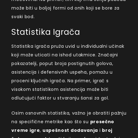
može biti u boljoj formi od onih koji se bore za
svaki bod.
Statistika Igrača
Statistika igrača pruža uvid u individualni učinak
koji može uticati na ishod utakmice. Značajni
pokazatelji, poput broja postignutih golova,
asistencija i defensivnih uspeha, pomažu u
proceni ključnih igrača. Na primer, igrač s
visokom statistikom asistencija može biti
odlučujući faktor u stvaranju šansi za gol.
Osim osnovnih statistika, važno je obratiti pažnju
na specifične metrike kao što su
prosečno
vreme igre
,
uspešnost dodavanja
i
broj