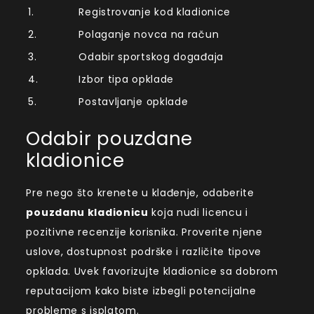
1.
Registrovanje kod kladionice
2.
Polaganje novca na račun
3.
Odabir sportskog događaja
4.
Izbor tipa opklade
5.
Postavljanje opklade
Odabir pouzdane
kladionice
Pre nego što krenete u klađenje, odaberite
pouzdanu kladionicu
koja nudi licencu i
pozitivne recenzije korisnika. Proverite njene
uslove, dostupnost podrške i različite tipove
opklada. Uvek favorizujte kladionice sa dobrom
reputacijom kako biste izbegli potencijalne
probleme s isplatom.