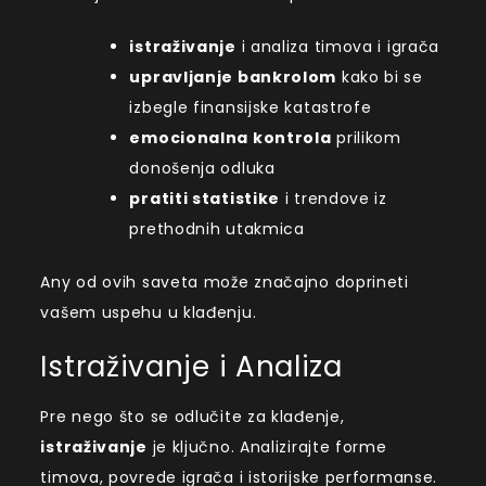
istraživanje
i analiza timova i igrača
upravljanje bankrolom
kako bi se
izbegle finansijske katastrofe
emocionalna kontrola
prilikom
donošenja odluka
pratiti statistike
i trendove iz
prethodnih utakmica
Any od ovih saveta može značajno doprineti
vašem uspehu u klađenju.
Istraživanje i Analiza
Pre nego što se odlučite za klađenje,
istraživanje
je ključno. Analizirajte forme
timova, povrede igrača i istorijske performanse.