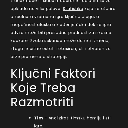
tračak nade ili slabost odbrane i odlučiti se za
opkladu na više golova.
Statistika
koja se ažurira
u realnom vremenu igra ključnu ulogu, a
mogućnost ulaska u klađenje čak i dok se igra
odvija može biti presudna prednost za iskusne
kockare. Svaka sekunda može doneti izmenu,
stoga je bitno ostati fokusiran, ali i otvoren za
brze promene u strategiji.
Ključni Faktori
Koje Treba
Razmotriti
Tim
– Analizirati timsku hemiju i stil
igre.