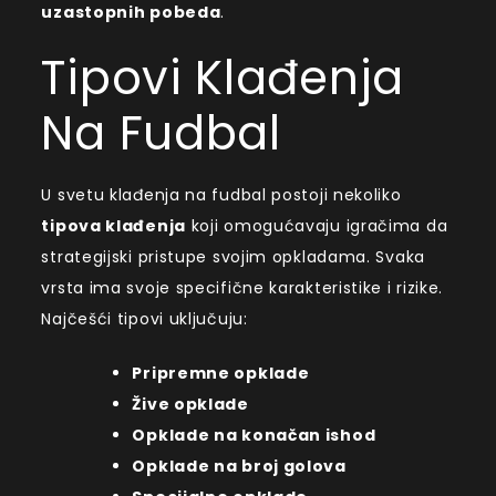
uzastopnih pobeda
.
Tipovi Klađenja
Na Fudbal
U svetu klađenja na fudbal postoji nekoliko
tipova klađenja
koji omogućavaju igračima da
strategijski pristupe svojim opkladama. Svaka
vrsta ima svoje specifične karakteristike i rizike.
Najčešći tipovi uključuju:
Pripremne opklade
Žive opklade
Opklade na konačan ishod
Opklade na broj golova