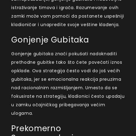
istraživanje timova i igrača. Razumevanje ovih
zamki može vam pomoći da postanete uspešniji
kladioničar i unapredite svoje veštine klađenja.
Gonjenje Gubitaka
Gonjenje gubitaka znači pokušati nadoknaditi
prethodne gubitke tako što ćete povećati iznos
opklade. Ova strategija često vodi do još većih
gubitaka, jer se emocionalna reakcija preuzima
nad racionalnim razmišljanjem. Umesto da se
fokusirate na strategiju, kladionici često upadaju
u zamku očajničkog pribegavanja većim
ulogama.
Prekomerno