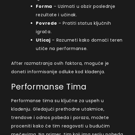
Forma
– Uzimati u obzir poslednje
rezultate i učinak.
Povrede
– Pratiti status ključnih
igrača.
Uticaj
– Razumeti kako domaći teren
utiče na performanse.
After razmatranja ovih faktora, moguće je
doneti informisanije odluke kod klađenja.
Performanse Tima
Performanse tima su ključne za uspeh u
klađenju. Gledajući prethodne utakmice,
trendove i odnos pobeda i poraza, možete
proceniti kako će tim reagovati u budućim
mečevima. Na primer, tim koji ima seriju pobeda