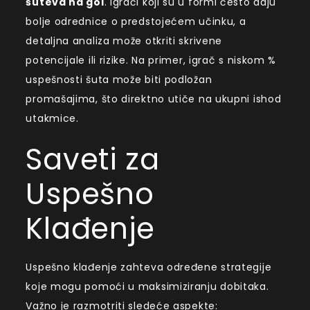
šuteva na gol
. Igrači koji su u formi često daju
bolje odrednice o predstojećem učinku, a
detaljna analiza može otkriti skrivene
potencijale ili rizike. Na primer, igrač s niskom %
uspešnosti šuta može biti podložan
promašajima, što direktno utiče na ukupni ishod
utakmice.
Saveti za
Uspešno
Klađenje
Uspešno klađenje zahteva određene strategije
koje mogu pomoći u maksimiziranju dobitaka.
Važno je razmotriti sledeće aspekte: