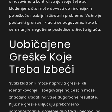
s izazovima u kontrolisanju svoje želje za
klađenjem, što može dovesti do finansijskih
poteškoća i ozbiljnih životnih problema. Važno je
postaviti granice i kladiti se odgovorno, kako bi
se smanjile negativne posledice u životu igrača.
Uobičajene
Greške Koje
Treba Izbeći
Svaki kladionik može napraviti greške, ali
identifikovanje i izbegavanje najčešćih može
značajno uticati na vaše dugoročne rezultate.
Ključne greške uključuju prekomerno
samopouzdanje, gonjenje gubitaka i nedovoljno