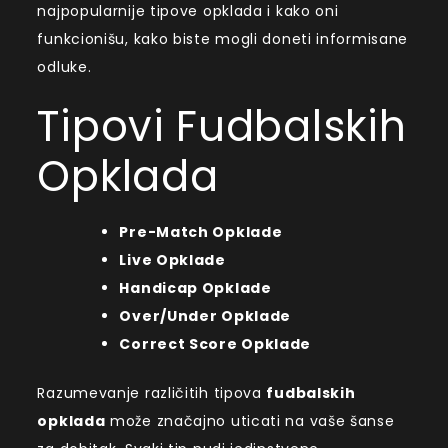
najpopularnije tipove opklada i kako oni
funkcionišu, kako biste mogli doneti informisane
odluke.
Tipovi Fudbalskih
Opklada
Pre-Match Opklade
Live Opklade
Handicap Opklade
Over/Under Opklade
Correct Score Opklade
Razumevanje različitih tipova
fudbalskih
opklada
može značajno uticati na vaše šanse