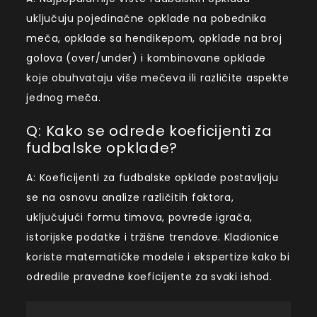
uključuju pojedinačne opklade na pobednika
meča, opklade sa hendikepom, opklade na broj
golova (over/under) i kombinovane opklade
koje obuhvataju više mečeva ili različite aspekte
jednog meča.
Q: Kako se odrede koeficijenti za
fudbalske opklade?
A: Koeficijenti za fudbalske opklade postavljaju
se na osnovu analize različitih faktora,
uključujući formu timova, povrede igrača,
istorijske podatke i tržišne trendove. Kladionice
koriste matematičke modele i ekspertize kako bi
odredile pravedne koeficijente za svaki ishod.