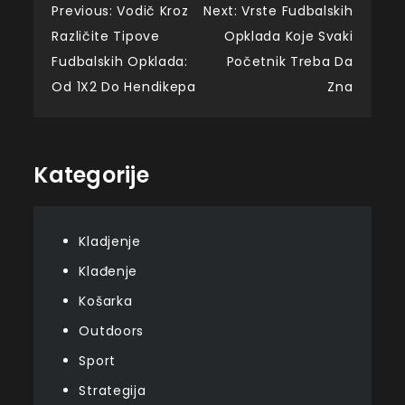
Post
Previous:
Vodič Kroz
Next:
Vrste Fudbalskih
Različite Tipove
Opklada Koje Svaki
navigation
Fudbalskih Opklada:
Početnik Treba Da
Od 1X2 Do Hendikepa
Zna
Kategorije
Kladjenje
Klađenje
Košarka
Outdoors
Sport
Strategija