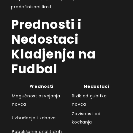
predefinisani limit.
Prednosti i
Nedostaci
Kladjenja na
Fudbal
Prednosti
Nedostaci
Mogućnost osvajanja
Rizik od gubitka
novca
novca
Zavisnost od
Uzbuđenje i zabava
kockanja
Poboljšanje analitičkih