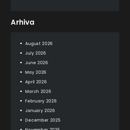
Arhiva
August 2026
July 2026
June 2026
May 2026
April 2026
March 2026
February 2026
January 2026
December 2025
November 2025